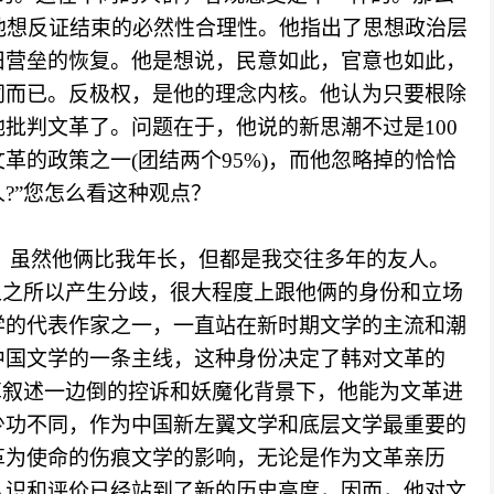
为他想反证结束的必然性合理性。他指出了思想政治层
旧营垒的恢复。他是想说，民意如此，官意也如此，
同而已。反极权，是他的理念内核。他认为只要根除
批判文革了。问题在于，他说的新思潮不过是100
革的政策之一(团结两个95%)，而他忽略掉的恰恰
?”您怎么看这种观点？
，虽然他俩比我年长，但都是我交往多年的友人。
上之所以产生分歧，很大程度上跟他俩的身份和立场
学的代表作家之一，一直站在新时期文学的主流和潮
中国文学的一条主线，这种身份决定了韩对文革的
革叙述一边倒的控诉和妖魔化背景下，他能为文革进
少功不同，作为中国新左翼文学和底层文学最重要的
革为使命的伤痕文学的影响，无论是作为文革亲历
认识和评价已经站到了新的历史高度，因而，他对文