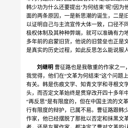
韩少功为什么还要提出‘为何结束’呢?因
面的两条原因，一是新思潮的诞生，二是
以证明自己与主流宣传大体一致，口径不
极权体制及其种种弊端，就可以准确有力地
多年前的启蒙旧货，他说的旧营垒也正是文
是真实的历史过程，如此反思怎么能说服人
刘继明
曹征路也是我敬重的作家之一
我觉得，他们在
“文革为何结束”这个问题
有关。韩是伤痕文学、知青文学和寻根文
头，而否定文革始终是贯穿改开四十多年
“再反思”是有限度的，但在中国主流的文
行有限度的辩护，已属不易。曹征路跟韩
作家，他已经摆脱了那批以否定和抹黑文
者，还是左翼作家，都决定了曹对文革的