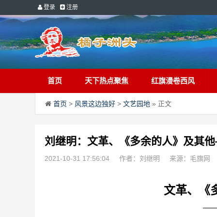
登录
注册
首页
天下热点聚焦
红旗漫卷西风
首页
>
风景这边独好
>
文艺园地
» 正文
刘继明：文革、《多余的人》及其他
2021-10-31 17:56:04
作者：刘继明
来源：毛旗网
文革、《
—