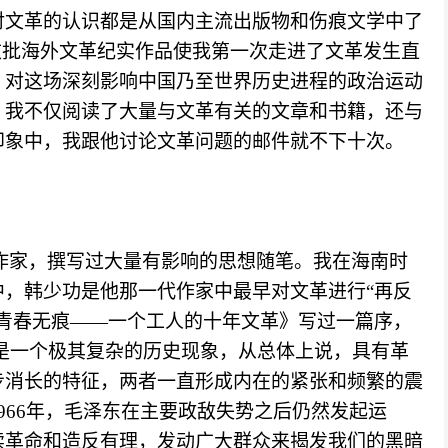
对文革的认识都是从国内主流出版物和伤痕文学中了
这批海外文革纪实作品使我第一次走进了文革发生直
，对这场深刻影响中国乃至世界历史进程的政治运动
，我不仅阅读了大量与文革有关的文章和书籍，还与
印象中，我跟他讨论文革问题的邮件就不下十次。
作家，撰写过大量有影响的思想随笔。我在海南时
中，韩少功是他那一代作家中最早对文革进行
“再反
青春无痕——一个工人的十年文革》写过一篇序，
革是一个极其复杂的历史现象，从总体上说，具有革
步消长的特征，两者一直形成内在的紧张和频繁的震
966年，毛泽东在主要政敌失势之后仍然发起运
续革命和造反有理，发动广大群众来揭发我们的黑暗