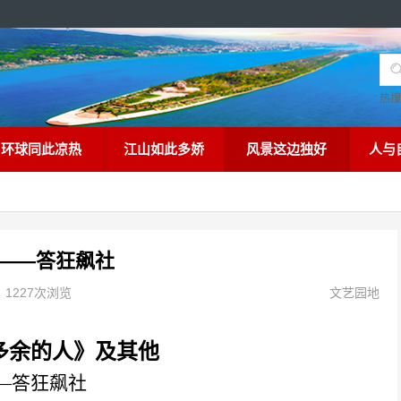
热
环球同此凉热
江山如此多娇
风景这边独好
人与
——答狂飙社
1227次浏览
文艺园地
多余的人》及其他
—答狂飙社