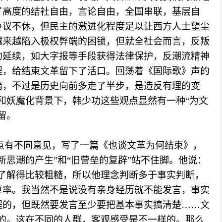
了高度的结社自由，言论自由，全国串联，基层自
争议不休，但民主的激进化程度足以让西方人士望尘
越来越陷入极权弊端的困锁，但就全社会而言，反叛
的延续，如大字报等手段获得法律保护，反潮流精神
程，给结束文革留下了活口。回荡着《国际歌》声的
墙，不过是历史向前多走了半步，是造反有理的变
和妖魔化背景下，韩少功这些观点显然有一种“为文
留。
点有不同意见，写了一篇《也谈文革为何结束》，
“新思潮的产生”和“旧营垒的复辟”站不住脚。他说：
了解得比较粗糙，所以他理念判断多于事实判断，
草率。我当然不是说没有亲身经历就不能发言，事实
程的，但既然要发言至少要把基本事实搞清楚
……
文
束的。这在不同的人群，客观感受是不一样的。那么