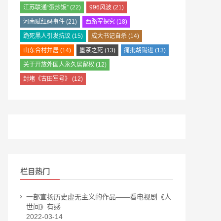
江苏联通“蛋炒饭”
(22)
996风波
(21)
河南赋红码事件
(21)
西路军探究
(18)
跪死黑人引发抗议
(15)
成大书记自杀
(14)
山东合村并居
(14)
墨茶之死
(13)
痛批胡锡进
(13)
关于开放外国人永久居留权
(12)
封堵《古田军号》
(12)
栏目热门
一部宣扬历史虚无主义的作品——看电视剧《人
世间》有感
2022-03-14