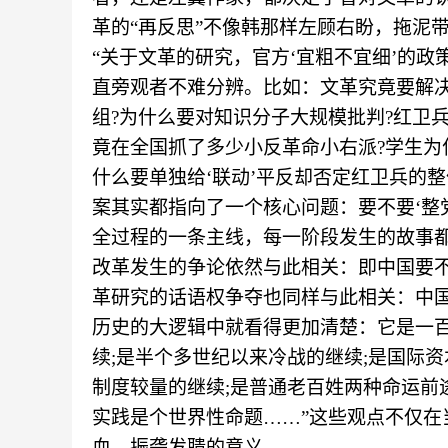
革的“再反思”不像韩那样左顾右盼，拖泥
“关于文革的研究，官方‘宜粗不宜细’的
直旁观者不难分辨。比如：文革究竟要解决
组?为什么要对知识分子大规模批判?红卫
竟在全国抓了多少小反革命小右派?学生为什
什么要单独给‘联动’平反却否定红卫兵的
案其实都指向了一个核心问题：要不要‘整
全过程的一条主线，每一阶段发生的故事
改革发生的争论依然与此相关：即中国要不
革研究的话语权争夺也同样与此相关：中国
历史的大逻辑中就看得更加清楚：它是一
续;是半个多世纪以来冷战的继续;是国际
制度较量的继续;是普通老百姓两种命运前
实践是个世界性命题
……”
这些观点不仅在
血、振聋发聩的意义。