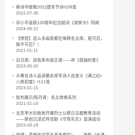
蔡诗华致敬2022建军节诗•108首
2022-07-30
邓小平诞辰120周年纪念赋词《调笑令》四阕
2024-08-21
【愤怒】这么多画家都在侮辱毛主席，是可忍，
孰不可忍？！
2021-01-11
吕日周：自我革命是正道——序《孤独的爱》
2023-05-20
众著名诗人品读著名将军诗人岳宣义《满江红•
八秩初度》•111首
2023-01-15
批判展示|陈丹青：毛主席像系列
2021-01-10
北京李大钊故居开展烈士公祭日主题教育活动
——原创沉浸式导览剧《守常先生》首演成功
2023-09-29
胡澄：英雄血岂容大资本豪饮！——电影《长津