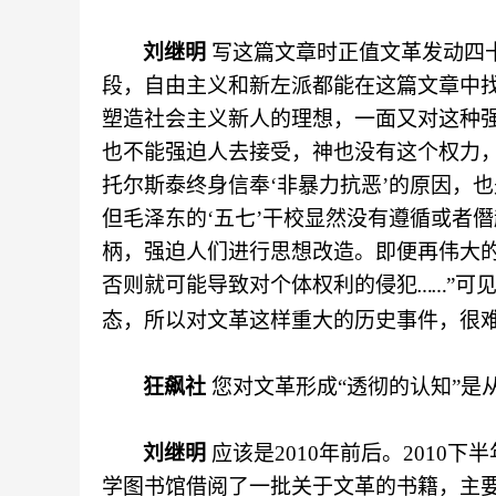
刘继明
写这篇文章时正值文革发动四
段，自由主义和新左派都能在这篇文章中
塑造社会主义新人的理想，一面又对这种强
也不能强迫人去接受，神也没有这个权力
托尔斯泰终身信奉‘非暴力抗恶’的原因，
但毛泽东的‘五七’干校显然没有遵循或者
柄，强迫人们进行思想改造。即便再伟大
否则就可能导致对个体权利的侵犯
”可
……
态，所以对文革这样重大的历史事件，很
狂飙社
您对文革形成
“透彻的认知”是
刘继明
应该是
2010年前后。2010
学图书馆借阅了一批关于文革的书籍，主