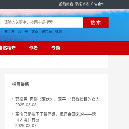
投稿邮箱
举报邮箱
广告合作
搜：
右而左
邓小平
文革
钱伟品
林彪
自然相守
作者
专题
栏目最新
郭松民| 再谈《潜伏》：翠平，“蠢得挂相的女人”
2025-03-08
革命只是按下了暂停键，但还会回来的——读
《人境》有感
2025-03-07