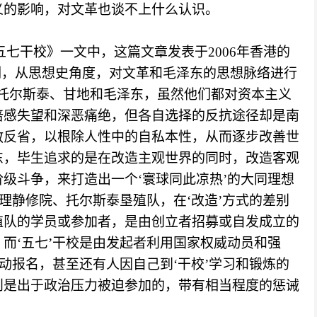
义的影响，对文革也谈不上什么认识。
五七干校》一文中，这篇文章发表于
2006年香港的
例，从思想史角度，对文革和毛泽东的思想脉络进行
托尔斯泰、甘地和毛泽东，虽然他们都对资本主义
倍感失望和深恶痛绝，但各自选择的反抗途径却是南
教反省，以根除人性中的自私本性，从而逐步改善世
东，毕生追求的是在改造主观世界的同时，改造客观
阶级斗争，来打造出一个
‘寰球同此凉热’的大同理想
理静修院、托尔斯泰垦殖队，在‘改造’方式的差别
殖队的学员或参加者，是由创立者招募或自发成立的
而‘五七’干校是由发起者利用国家权威动员和强
动报名，甚至还有人因自己到‘干校’学习和锻炼的
则是出于政治压力被迫参加的，带有相当程度的惩诫