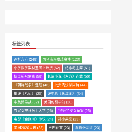
标签列表
评析方方
(249)
司马南评联想事件
(123)
小学数学教材丑图上热搜
(62)
纪念毛主席
(61)
抗击新冠病毒
(59)
长篇小说《东方》连载
(50)
《朝鲜战争》连载
(48)
批贾浅浅屎尿诗
(44)
批评《八佰》
(35)
评电影《长津湖》
(34)
中美贸易战
(32)
美国封锁华为
(26)
农家女被顶替上大学
(26)
“猥亵”9岁女童案
(25)
电影《金刚川》争议
(24)
孙小果案
(23)
美国2020大选
(23)
五四征文
(23)
深扒张网红
(23)