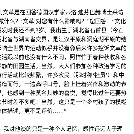
到文革是在回答德国汉学家蒂洛
.迪芬巴赫博士采访
什么？‘文革’对您有什么影响吗？”您回答：“文化
爆发时我还不到3岁。我出生于湖北省石首县（今石
湖北省与湖南省交界，是江汉平原和洞庭湖平原的结
影响全世界的运动似乎并没有像后来许多控诉文革的
生活跟以前也没有什么不同，照样忙于春种秋收和各
平静的田园生活。当然，大人们参加各种政治学习的
行活动比较频繁，许多农民（那时称‘社员’）和中
逦迤而行，一边高呼口号，脸上挂着兴奋和激动的表
样，也感到一种莫名其妙的喜悦，觉得比过年还要热
欢节时差不多吧！当然，这只是一个乡村孩子的模糊
总体描述，更不是评价
……”
年吧，我对他谈的只是一种个人记忆，感性远远大于理