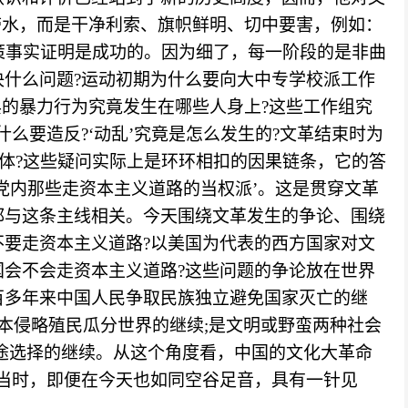
带水，而是干净利索、旗帜鲜明、切中要害，例如：
政策事实证明是成功的。因为细了，每一阶段的是非曲
什么问题?运动初期为什么要向大中专学校派工作
兵的暴力行为究竟发生在哪些人身上?这些工作组究
么要造反?‘动乱’究竟是怎么发生的?文革结束时为
整体?这些疑问实际上是环环相扣的因果链条，它的答
党内那些走资本主义道路的当权派’。这是贯穿文革
都与这条主线相关。今天围绕文革发生的争论、围绕
要走资本主义道路?以美国为代表的西方国家对文
会不会走资本主义道路?这些问题的争论放在世界
百多年来中国人民争取民族独立避免国家灭亡的继
资本侵略殖民瓜分世界的继续;是文明或野蛮两种社会
途选择的继续。从这个角度看，中国的文化大革命
当时，即便在今天也如同空谷足音，具有一针见