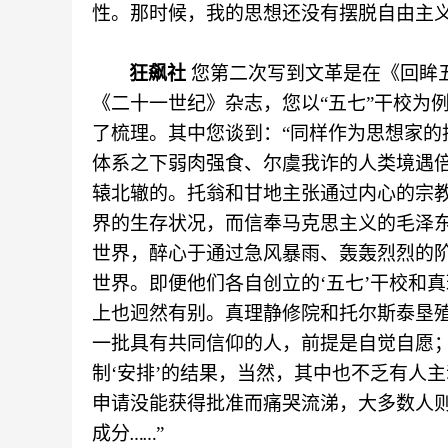
性。那时候，我的思想还没有摆脱自由主
狂飙社
您第二次写到文革是在《回眸
《二十一世纪》杂志，您以“五七”干校为
了梳理。其中您谈到：“
同样作为思想家的
体系之下弱肉强食、尔虞我诈的人类境遇
辕北辙的。托翁和甘地主张通过内心的宗
界的生存状况，而信奉马克思主义的毛泽
世界，醉心于通过急风暴雨、轰轰烈烈的
世界。即便他们各自创立的‘五七’干校和真
上也迥然有别。真理静修院和托尔斯泰垦
一批具有共同信仰的人，前提是自觉自愿；
制‘安排’的结果，当然，其中也不乏有人主
申请没能获得批准而痛哭流涕，大多数人
成分
”
……