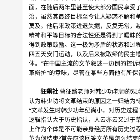
面，在随后两年里甚至使大部分国民享受
治，虽然其最终目标至今让人疑惑不解和
莫及。他后来政策进退失据，反复无常，
精神和平等目标的合法性还是得到了暧昧
得到政策鼓励。这一极为矛盾的状态和过
四五天安门运动，以及后来被取缔的民主
体。”在中国主流的文革叙述一边倒的控诉
革辩护”的意味，尽管在某些方面他有所保
狂飙社
曹征路老师对韩少功老师的观
认为韩少功将文革结束的原因之一归结为
“文革发生时韩少功年纪尚小，对历史过程
逻辑指认大于历史指认，人云亦云又过于
上作为个体是不可能亲身经历所有历史过
革为何结束
?首先应该回答文革是怎么结