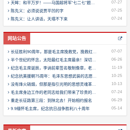
07-27
天眸：和平万岁！——马国超将军“七二七”题字纪念《朝鲜停战协定》73周年
07-25
陈先义：必须说说贾平凹的字
07-24
陈先义：让人讲话，天塌不下来
网站公告
07-07
长征胜利90周年，那是毛主席挽救党，挽救红军，挽救中国革命的历史丰碑！
06-26
半个世纪的怀念，太阳最红毛主席最亲！深切缅怀开始报名……
11-19
纪念毛主席诞辰，李讷前辈签名敬制像章，老同志赠送留念
10-25
纪念抗美援朝75周年：毛泽东思想武装的志愿军战无不胜！
10-13
没有烽火硝烟，但那是指引光明的思想灵魂革命！
07-24
毛主席身边工作的老同志给我们带来了珍贵的礼物
06-29
重走长征路第三段：到陕北去！开始相约报名
05-14
9.9缅怀毛主席，纪念抗日战争胜利八十周年