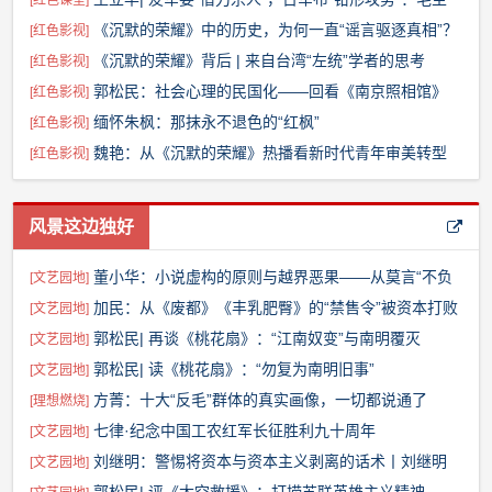
[
红色课堂
]
席如何识破陷阱，预判战局？【王立华31】
《沉默的荣耀》中的历史，为何一直“谣言驱逐真相”？
[
红色影视
]
《沉默的荣耀》背后 | 来自台湾“左统”学者的思考
[
红色影视
]
郭松民：社会心理的民国化——回看《南京照相馆》
[
红色影视
]
缅怀朱枫：那抹永不退色的“红枫”
[
红色影视
]
魏艳：从《沉默的荣耀》热播看新时代青年审美转型
[
红色影视
]
的深层逻辑
风景这边独好
董小华：小说虚构的原则与越界恶果——从莫言“不负
[
文艺园地
]
责再现历史”说起
加民：从《废都》《丰乳肥臀》的“禁售令”被资本打败
[
文艺园地
]
说起
郭松民| 再谈《桃花扇》：“江南奴变”与南明覆灭
[
文艺园地
]
郭松民| 读《桃花扇》：“勿复为南明旧事”
[
文艺园地
]
方菁：十大“反毛”群体的真实画像，一切都说通了
[
理想燃烧
]
七律·纪念中国工农红军长征胜利九十周年
[
文艺园地
]
刘继明：警惕将资本与资本主义剥离的话术丨刘继明
[
文艺园地
]