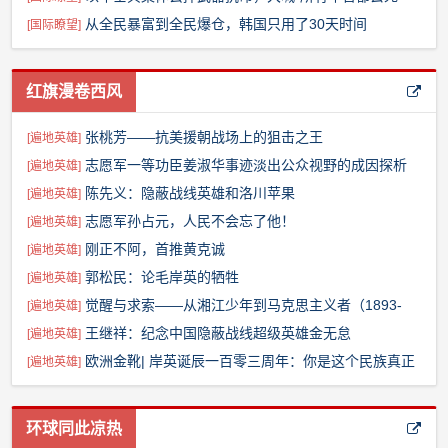
吧！”
从全民暴富到全民爆仓，韩国只用了30天时间
[
国际瞭望
]
红旗漫卷西风
张桃芳——抗美援朝战场上的狙击之王
[
遍地英雄
]
志愿军一等功臣姜淑华事迹淡出公众视野的成因探析
[
遍地英雄
]
陈先义：隐蔽战线英雄和洛川苹果
[
遍地英雄
]
志愿军孙占元，人民不会忘了他！
[
遍地英雄
]
刚正不阿，首推黄克诚
[
遍地英雄
]
郭松民：论毛岸英的牺牲
[
遍地英雄
]
觉醒与求索——从湘江少年到马克思主义者（1893-
[
遍地英雄
]
1921）
王继祥：纪念中国隐蔽战线超级英雄金无怠
[
遍地英雄
]
欧洲金靴| 岸英诞辰一百零三周年：你是这个民族真正
[
遍地英雄
]
的脊梁
环球同此凉热