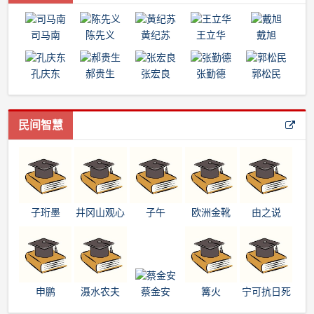
司马南
陈先义
黄纪苏
王立华
戴旭
孔庆东
郝贵生
张宏良
张勤德
郭松民
民间智慧
子珩墨
井冈山观心
子午
欧洲金靴
由之说
申鹏
滠水农夫
蔡金安
篝火
宁可抗日死