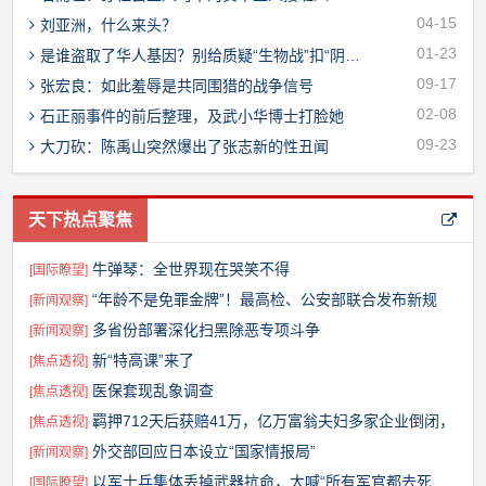
04-15
刘亚洲，什么来头？
01-23
是谁盗取了华人基因？别给质疑“生物战”扣“阴谋论”帽子！
09-17
张宏良：如此羞辱是共同围猎的战争信号
02-08
石正丽事件的前后整理，及武小华博士打脸她
09-23
大刀砍：陈禹山突然爆出了张志新的性丑闻
天下热点聚焦
牛弹琴：全世界现在哭笑不得
[
国际瞭望
]
“年龄不是免罪金牌”！最高检、公安部联合发布新规
[
新闻观察
]
多省份部署深化扫黑除恶专项斗争
[
新闻观察
]
新“特高课”来了
[
焦点透视
]
医保套现乱象调查
[
焦点透视
]
羁押712天后获赔41万，亿万富翁夫妇多家企业倒闭，
[
焦点透视
]
靠打零工为生
外交部回应日本设立“国家情报局”
[
新闻观察
]
以军士兵集体丢掉武器抗命，大喊“所有军官都去死
[
国际瞭望
]