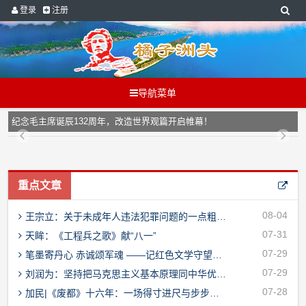
登录
注册
导航菜单
纪念毛主席诞辰132周年，改造世界观篇开启帷幕！
重点文章
08-04
王宗立：关于未成年人违法犯罪问题的一点粗浅思考
07-31
天眸：《工程兵之歌》献“八一”
07-29
笔墨寄丹心 赤诚颂军魂 ——记红色文学守望者、国家一级作家咏慷
07-29
刘润为：坚持把马克思主义基本原理同中华优秀传统文化相结合的几点体会
07-28
加民|《废都》十六年：一场得寸进尺与步步退让的博弈