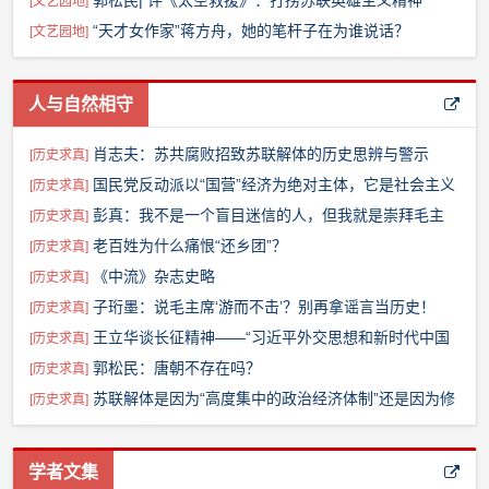
随想录之观察与思考(1)
郭松民| 评《太空救援》：打捞苏联英雄主义精神
[
文艺园地
]
“天才女作家”蒋方舟，她的笔杆子在为谁说话？
[
文艺园地
]
人与自然相守
肖志夫：苏共腐败招致苏联解体的历史思辨与警示
[
历史求真
]
国民党反动派以“国营”经济为绝对主体，它是社会主义
[
历史求真
]
吗？
彭真：我不是一个盲目迷信的人，但我就是崇拜毛主
[
历史求真
]
席！
老百姓为什么痛恨“还乡团”？
[
历史求真
]
《中流》杂志史略
[
历史求真
]
子珩墨：说毛主席‘游而不击’？别再拿谣言当历史！
[
历史求真
]
王立华谈长征精神——“习近平外交思想和新时代中国
[
历史求真
]
外交”网深度对话（六）
郭松民：唐朝不存在吗？
[
历史求真
]
苏联解体是因为“高度集中的政治经济体制”还是因为修
[
历史求真
]
正主义？
学者文集