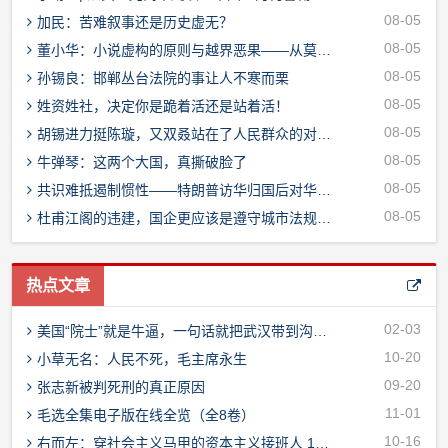
08-05
加民：苦难叙事还是历史虚无？
08-05
董小华：小说虚构的原则与越界恶果——从莫言“不负责再现历史”说起
08-05
孙锡良：邯郸丛台法院的事让人不寒而栗
08-05
姓资姓社，决定你是跪着活还是站着活！
08-05
胡锡进力挺陈璇，又双叒站在了人民群众的对立面上
08-05
牛弹琴：这两个大国，真撕破脸了
08-05
共识难抵遏制惯性——特朗普访华归国后对华政策转向深度观察
08-05
杜甫江阁的违建，国企更应该是遵守城市法规的表率
热点文章
02-03
美国“院士”就是牛逼，一句话就把武汉带到沟里了！
10-20
小草无名：人民不死，毛主席永生
09-20
张志新被判死刑的真正原因
11-01
毛选全集电子版在线全览（全8卷）
10-16
右而左：穿社会主义马甲的资本主义接班人 1966-1976（2）