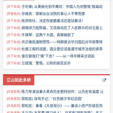
子珩墨| 从黄继光到平鹰坟：中国人为何警惕“极端动
[
天下杂谈
]
保”？
孙锡良：邯郸丛台法院的事让人不寒而栗
[
学者观点
]
姓资姓社，决定你是跪着活还是站着活！
[
天下杂谈
]
胡锡进力挺陈璇，又双叒站在了人民群众的对立面上
[
天下杂谈
]
牛弹琴：这两个大国，真撕破脸了
[
天下杂谈
]
共识难抵遏制惯性——特朗普访华归国后对华政策转
[
天下杂谈
]
向深度观察
杜甫江阁的违建，国企更应该是遵守城市法规的表率
[
天下杂谈
]
谁在替我们“矮”下去？——从一场半蹲采访说起
[
天下杂谈
]
兰斌强：警惕，公知的疯狂反扑
[
天下杂谈
]
江山如此多娇
陈力导演谈重大革命历史题材创作：让历史有温度 让
[
红色影视
]
人物有灵魂
郭松民| 自驾手记：“红色娘子军纪念园”
[
红色旅游
]
郭松民：重看《大浪淘沙》——兼谈小资产阶级狂热
[
红色影视
]
性
王立华| 友军要“借刀杀人”，日军布“钳形攻势”：毛主