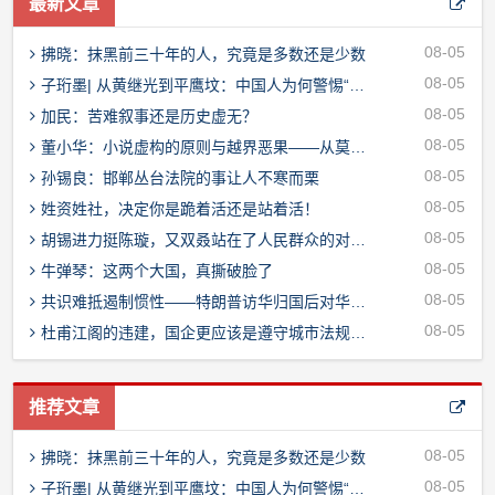
最新文章
08-05
拂晓：抹黑前三十年的人，究竟是多数还是少数
08-05
子珩墨| 从黄继光到平鹰坟：中国人为何警惕“极端动保”？
08-05
加民：苦难叙事还是历史虚无？
08-05
董小华：小说虚构的原则与越界恶果——从莫言“不负责再现历史”说起
08-05
孙锡良：邯郸丛台法院的事让人不寒而栗
08-05
姓资姓社，决定你是跪着活还是站着活！
08-05
胡锡进力挺陈璇，又双叒站在了人民群众的对立面上
08-05
牛弹琴：这两个大国，真撕破脸了
08-05
共识难抵遏制惯性——特朗普访华归国后对华政策转向深度观察
08-05
杜甫江阁的违建，国企更应该是遵守城市法规的表率
推荐文章
08-05
拂晓：抹黑前三十年的人，究竟是多数还是少数
08-05
子珩墨| 从黄继光到平鹰坟：中国人为何警惕“极端动保”？