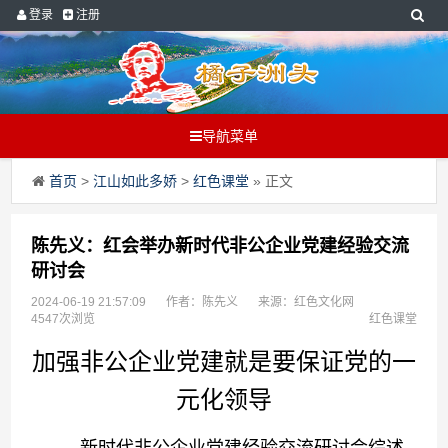
登录
注册
导航菜单
首页
>
江山如此多娇
>
红色课堂
» 正文
陈先义：红会举办新时代非公企业党建经验交流
研讨会
2024-06-19 21:57:09
作者：陈先义
来源：红色文化网
4547次浏览
红色课堂
加强非公企业党建就是要保证党的一
元化领导