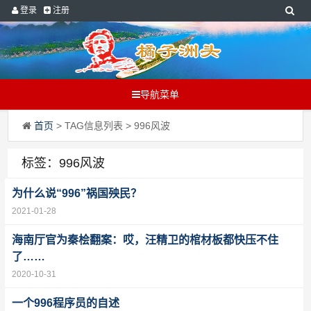
登录
注册
导航菜单
首页
> TAG信息列表 > 996风波
标签：996风波
为什么说“996”祸国殃民？
2021-01-28
海南厅官为秦桧翻案：哎，汪精卫的棺材板都快压不住
了……
2020-10-31
一个996程序员的自述