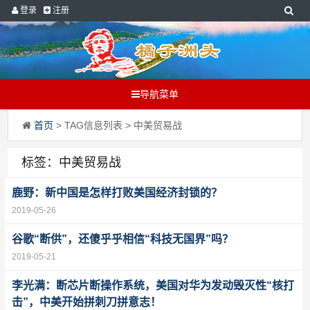
登录
注册
导航菜单
首页
> TAG信息列表 > 中美贸易战
标签：中美贸易战
鹿野：新中国是怎样打败美国经济封锁的？
2019-05-26
谷歌“断供”，还傻乎乎相信“科技无国界”吗？
2019-05-21
李光满：断芯片断操作系统，美国对华为发动毁灭性“核打
击”，中美开始拼刺刀拼意志！