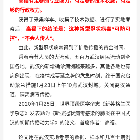
高福有足够的专业能力，有足够的技术权威，有足
够的行政权力。
获得了采集样本、收集了技术数据、进行了实地考
察后，
高福下的结论是：这种新型冠状病毒“可防可
控”，“不会人传人”。
由此，新型冠状病毒得到了扩散传播的黄金时间。
乘着春节人员的大流动，五百万武汉居民流动到全
国各地，武汉的新增确诊病例越来越多，其他各地也有
病例出现，在疫情成蔓延之势的危急时刻，终于国家启
1
23
10
动紧急措施
月
日上午
点武汉封城，关闭离汉通
道，隔离病毒传播。
2020
1
25
年
月
日，世界顶级医学杂志《新英格兰医
学杂志》发表题为《新型冠状病毒感染的肺炎在中国武
汉的初期传播动力学》的论文，首席作者：高福。
论文用在武汉实地考察的数据、样本和几百个病例