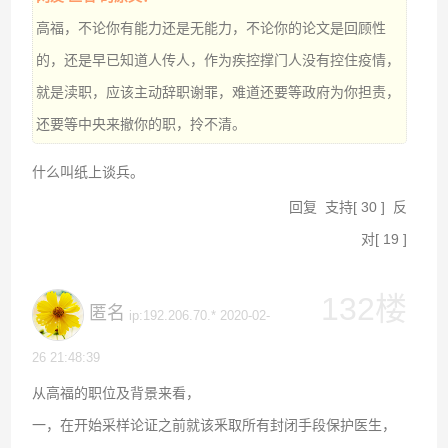
高福，不论你有能力还是无能力，不论你的论文是回顾性
的，还是早已知道人传人，作为疾控撑门人没有控住疫情，
就是渎职，应该主动辞职谢罪，难道还要等政府为你担责，
还要等中央来撤你的职，拎不清。
什么叫纸上谈兵。
回复
支持
[
30
]
反
对
[
19
]
132楼
匿名
ip:192.206.70.* 2020-02-
26 21:48:39
从高福的职位及背景来看，
一，在开始采样论证之前就该釆取所有封闭手段保护医生，