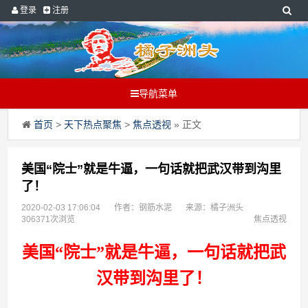
登录
注册
导航菜单
首页
>
天下热点聚焦
>
焦点透视
» 正文
美国“院士”就是牛逼，一句话就把武汉带到沟里
了！
2020-02-03 17:06:04
作者：钢筋水泥
来源：橘子洲头
306371次浏览
焦点透视
美国“院士”就是牛逼，一句话就把武
汉带到沟里了！