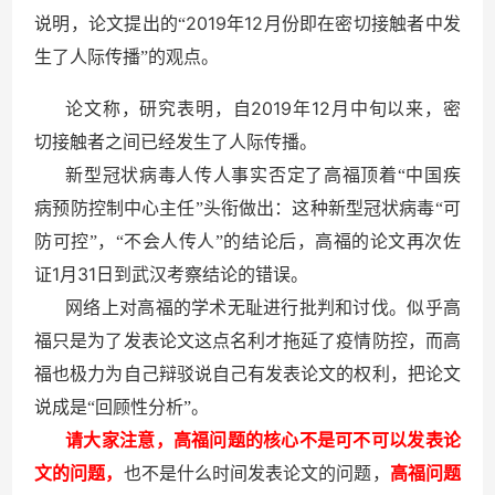
2019
12
说明，论文提出的“
年
月份即在密切接触者中发
生了人际传播”的观点。
2019
12
论文称，研究表明，自
年
月中旬以来，密
切接触者之间已经发生了人际传播。
新型冠状病毒人传人事实否定了高福顶着“中国疾
病预防控制中心主任”头衔做出：这种新型冠状病毒“可
防可控”，“不会人传人”的结论后，高福的论文再次佐
1
31
证
月
日到武汉考察结论的错误。
网络上对高福的学术无耻进行批判和讨伐。似乎高
福只是为了发表论文这点名利才拖延了疫情防控，而高
福也极力为自己辩驳说自己有发表论文的权利，把论文
说成是“回顾性分析”。
请大家注意，高福问题的核心不是可不可以发表论
文的问题，
也不是什么时间发表论文的问题，
高福问题