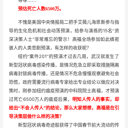
等等……
预估死亡人数6500万。
不愧是美国中央情报局二把手艾薇儿海恩斯参与指
15
导的生化危机和社会动荡预演，给参与演练的
名“资
深决策人士”非常难忘的警示！高福全场参加如此缜密
骇人的人类悲剧预演，有怎样的收获呢？
201
纽约“案件
”的预演才过去几周，武汉就发生了
新型冠状病毒感染传播，是情况危急立即采取措施隔离
病毒封锁病毒传播，还是情况不危急慢慢观察避免社会
恐慌，政府需要流行病毒专家给出专业结论以做应对决
策时，刚参加纽约瘟疫预演的中科院院士高福，才预演
6500
过死亡
万人的瘟疫后果，
明知人传人的事实，却
给出“不会人传人”的结论，那么大家想想，高福是在引
导决策层做什么样的决策？
新型冠状病毒奇迹般获得了中国春节前大流动的传