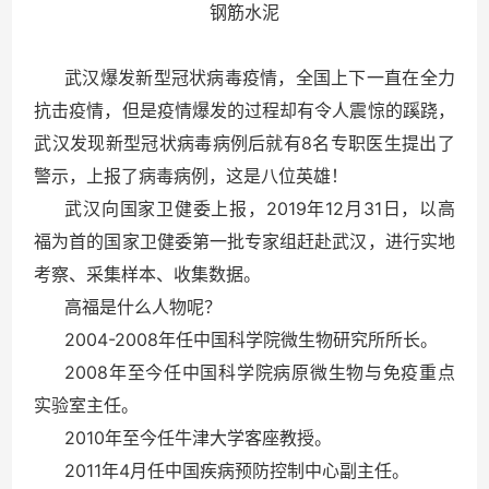
钢筋水泥
武汉爆发新型冠状病毒疫情，全国上下一直在全力
抗击疫情，但是疫情爆发的过程却有令人震惊的蹊跷，
8
武汉发现新型冠状病毒病例后就有
名专职医生提出了
警示，上报了病毒病例，这是八位英雄！
2019
12
31
武汉向国家卫健委上报，
年
月
日，以高
福为首的国家卫健委第一批专家组赶赴武汉，进行实地
考察、采集样本、收集数据。
高福是什么人物呢？
2004-2008
年任中国科学院微生物研究所所长。
2008
年至今任中国科学院病原微生物与免疫重点
实验室主任。
2010
年至今任牛津大学客座教授。
2011
4
年
月任中国疾病预防控制中心副主任。