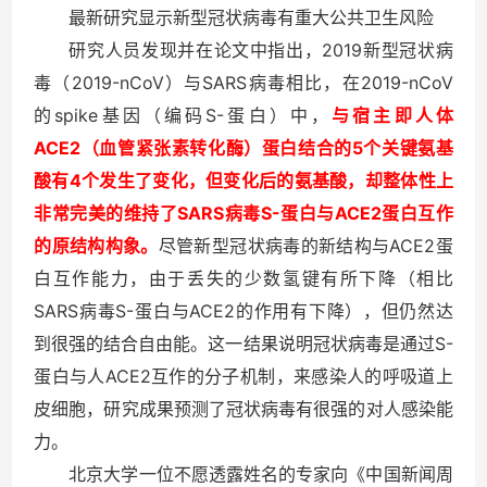
最新研究显示新型冠状病毒有重大公共卫生风险
2019
研究人员发现并在论文中指出，
新型冠状病
2019-nCoV
SARS
2019-nCoV
毒（
）与
病毒相比，在
spike
S-
的
基因（编码
蛋白）中，
与宿主即人体
ACE2
5
（血管紧张素转化酶）蛋白结合的
个关键氨基
4
酸有
个发生了变化，但变化后的氨基酸，却整体性上
SARS
S-
ACE2
非常完美的维持了
病毒
蛋白与
蛋白互作
ACE2
的原结构构象。
尽管新型冠状病毒的新结构与
蛋
白互作能力，由于丢失的少数氢键有所下降（相比
SARS
S-
ACE2
病毒
蛋白与
的作用有下降），但仍然达
S-
到很强的结合自由能。这一结果说明冠状病毒是通过
ACE2
蛋白与人
互作的分子机制，来感染人的呼吸道上
皮细胞，研究成果预测了冠状病毒有很强的对人感染能
力。
北京大学一位不愿透露姓名的专家向《中国新闻周