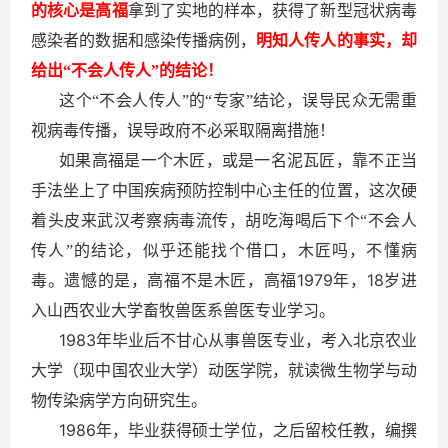
的核心是高福
拿到了实地的样本，获得了新型冠状病毒
感染者的数据和感染传播病例，
明知人传人的事实，却
给出“不会人传人”的结论！
这个“不会人传人”的“专家”结论，误导民众无需重
视病毒传播，误导政府不必采取隔离措施！
如果高福是一个木匠，或是一名泥瓦匠，靠不正当
手法坐上了中国疾病预防控制中心主任的位置，这次硬
着头皮来武汉考察病毒流传，胡吃海喝后下个“不会人
传人”的结论，似乎还能找个借口，木匠吗，不懂病
1979
18
毒。遗憾的是，高福不是木匠，高福
年，
岁进
入山西农业大学畜牧兽医系兽医专业学习。
1983
年毕业后不甘心从事兽医专业，考入北京农业
大学（现中国农业大学）动医学院，就读微生物学与动
物传染病学方向研究生。
1986
年，毕业获得硕士学位，之后留校任教，编撰