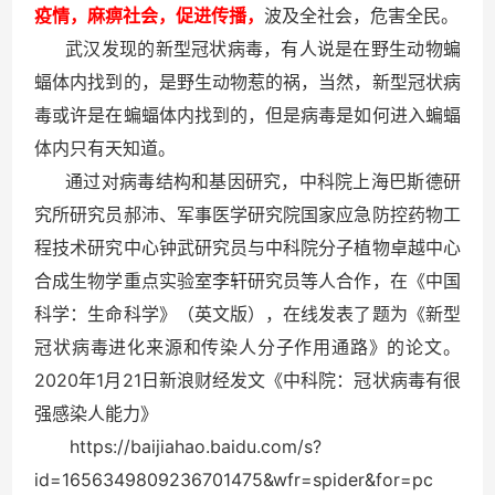
疫情，麻痹社会，促进传播，
波及全社会，危害全民。
武汉发现的新型冠状病毒，有人说是在野生动物蝙
蝠体内找到的，是野生动物惹的祸，当然，新型冠状病
毒或许是在蝙蝠体内找到的，但是病毒是如何进入蝙蝠
体内只有天知道。
通过对病毒结构和基因研究，中科院上海巴斯德研
究所研究员郝沛、军事医学研究院国家应急防控药物工
程技术研究中心钟武研究员与中科院分子植物卓越中心
合成生物学重点实验室李轩研究员等人合作，在《中国
科学：生命科学》（英文版），在线发表了题为《新型
冠状病毒进化来源和传染人分子作用通路》的论文。
2020
1
21
年
月
日新浪财经发文《中科院：冠状病毒有很
强感染人能力》
https://baijiahao.baidu.com/s?
id=1656349809236701475&wfr=spider&for=pc