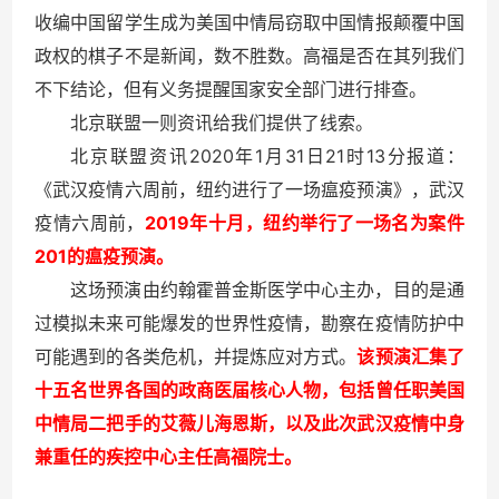
收编中国留学生成为美国中情局窃取中国情报颠覆中国
政权的棋子不是新闻，数不胜数。高福是否在其列我们
不下结论，但有义务提醒国家安全部门进行排查。
北京联盟一则资讯给我们提供了线索。
2020
1
31
21
13
北京联盟资讯
年
月
日
时
分报道：
《武汉疫情六周前，纽约进行了一场瘟疫预演》，武汉
2019
疫情六周前，
年十月，纽约举行了一场名为案件
201
的瘟疫预演。
这场预演由约翰霍普金斯医学中心主办，目的是通
过模拟未来可能爆发的世界性疫情，
勘察在疫情防护中
可能遇到的各类危机，并提炼应对方式。
该预演汇集了
十五名世界各国的政商医届核心人物，包括曾任职美国
中情局二把手的艾薇儿海恩斯，以及此次武汉疫情中身
兼重任的疾控中心主任高福院士。