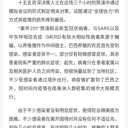
十五名资深决策人士在这场三个小时的预演中通过
模拟会议的形式制定相关对策
，
试图通过“全球协力”的
方式将疫情的损失降到最低。
201
SARS
“案件
”预演假设新型冠状病毒，与
以及
MERS)
中东呼吸综合症（
有较大相似性病毒来源于蝙
蝠，以养殖猪作为中间宿主，巴西养猪的农民首先受到
感染，感染者症状不一
，
部分仅有轻微感冒症状，其余
患者则有严重的肺炎症状：起先，病毒只在患者家属以
及相关医护人员之间传染，但很快蔓延到了当地社区；
不少受感染者通过境外出行，将疫情扩散到了巴西之
外，短时间内疫情在南美洲人群密集的城市大规模流
行；
由于不少感染者没有明显症状，使得防治隔离极为
困难。不少感染者在离开国境时并没有任何不适征兆，
却在几小时后病发。在这短短几小时内，接触的人群不