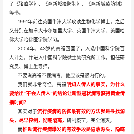
了《猪瘟学》、《鸡新城疫防制》、《鸡新城疫防制》
等书。
1991
年前往英国牛津大学攻读生物化学博士，之后
又分别在加拿大卡尔加里大学、英国牛津大学、美国哈
佛大学哈佛医学院学习。
2004
43
年，
岁的高福回国了，入选中国科学院百
人计划，并进入中国科学院微生物研究所工作，担任研
究员、博士生导师，
不要说高福不懂病毒，他应该是很内行的。
我们就非常奇怪，高福
明知人传人的事实，为什么
要给出“不会人传人”的结论让新型冠状病毒获得黄金传
播时间？
其实对于
流行疾病的防御最有效的方法就是寻找源
头，尽早控制，彻底隔离，
研制疫苗，完全消灭。
而
推动流行疾病爆发的有效手段是隐蔽源头，隐瞒