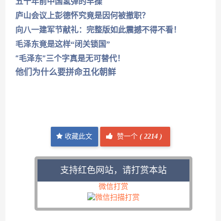
五十年前中国氢弹的早操
庐山会议上彭德怀究竟是因何被撤职？
向八一建军节献礼：完整版如此震撼不得不看！
毛泽东竟是这样“闭关锁国”
“毛泽东”三个字真是无可替代！
他们为什么要拼命丑化朝鲜
收藏此文
赞一个
(
2214 )
支持红色网站，请打赏本站
微信打赏