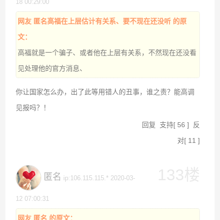
18 00:29:00
网友 匿名高福在上层估计有关系、要不现在还没听 的原
文：
高福就是一个骗子、或者他在上层有关系，不然现在还没看
见处理他的官方消息、
你让国家怎么办，出了此等用错人的丑事，谁之责？能高调
见报吗？！
回复
支持
[
56
]
反
对
[
11
]
133楼
匿名
ip:106.115.115.* 2020-03-
12 07:00:31
网友 匿名 的原文：