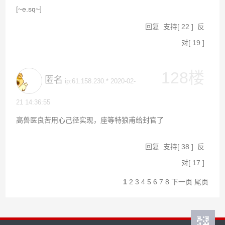
[~e.sq~]
回复
支持
[
22
]
反
对
[
19
]
128楼
匿名
ip:61.158.230.* 2020-02-
21 14:36:55
高兽医良苦用心己径实现，座等特狼甫给封官了
回复
支持
[
38
]
反
对
[
17
]
1
2
3
4
5
6
7
8
下一页
尾页