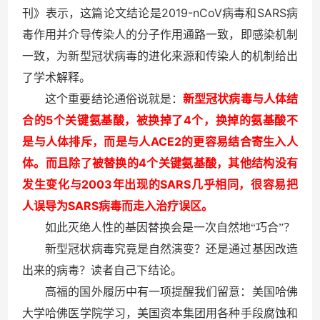
2019-nCoV
SARS
刊》表示，这篇论文结论是
病毒和
病
毒作用并介导传染人的分子作用通路一致，即感染机制
一致，为新型冠状病毒的进化来源和传染人的机制给出
了学术解释。
这个重要结论通俗说就是：
新型冠状病毒与人体结
5
4
合的
个关键氨基酸，被换掉了
个，换掉的氨基酸不
ACE2
是与人体排斥，而是与人
的更容易结合寄生入人
4
体。而且除了被替换的
个关键氨基酸，其他结构没有
2003
SARS
发生变化与
年出现的
几乎相同，很容易把
SARS
人误导为
病毒而走入治疗误区。
如此灭绝人性的基因替换会是一次自然地“巧合”？
新型冠状病毒究竟是自然演变？还是通过基因改造
出来的病毒？读者自己下结论。
高福的国外履历中有一项提醒我们留意：美国哈佛
大学哈佛医学院学习，美国资本集团用各种手段腐蚀和