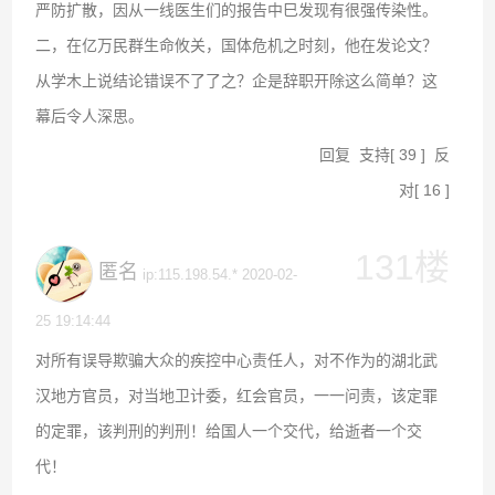
严防扩散，因从一线医生们的报告中巳发现有很强传染性。
二，在亿万民群生命攸关，国体危机之时刻，他在发论文？
从学木上说结论错误不了了之？企是辞职开除这么简单？这
幕后令人深思。
回复
支持
[
39
]
反
对
[
16
]
131楼
匿名
ip:115.198.54.* 2020-02-
25 19:14:44
对所有误导欺骗大众的疾控中心责任人，对不作为的湖北武
汉地方官员，对当地卫计委，红会官员，一一问责，该定罪
的定罪，该判刑的判刑！给国人一个交代，给逝者一个交
代！