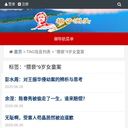
登录
注册
导航菜单
首页
> TAG信息列表 > “猥亵”9岁女童案
标签：“猥亵”9岁女童案
彭水周：对王振华侵幼案的辨析与思考
2020-06-28
余涅：陈春秀被偷走了一生，谁来赔偿？
2020-06-28
无耻啊，受害人苟晶居然被迫道歉
2020-06-28