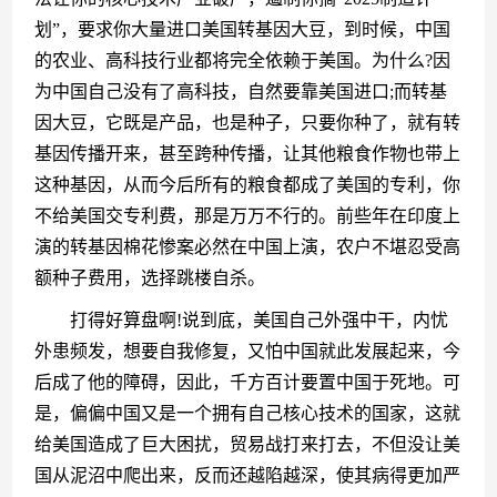
划”，要求你大量进口美国转基因大豆，到时候，中国
的农业、高科技行业都将完全依赖于美国。为什么?因
为中国自己没有了高科技，自然要靠美国进口;而转基
因大豆，它既是产品，也是种子，只要你种了，就有转
基因传播开来，甚至跨种传播，让其他粮食作物也带上
这种基因，从而今后所有的粮食都成了美国的专利，你
不给美国交专利费，那是万万不行的。前些年在印度上
演的转基因棉花惨案必然在中国上演，农户不堪忍受高
额种子费用，选择跳楼自杀。
　　打得好算盘啊!说到底，美国自己外强中干，内忧
外患频发，想要自我修复，又怕中国就此发展起来，今
后成了他的障碍，因此，千方百计要置中国于死地。可
是，偏偏中国又是一个拥有自己核心技术的国家，这就
给美国造成了巨大困扰，贸易战打来打去，不但没让美
国从泥沼中爬出来，反而还越陷越深，使其病得更加严