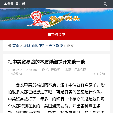
登录
注册
导航菜单
首页
>
环球同此凉热
>
天下杂谈
» 正文
把中美贸易战的本质详细铺开来谈一谈
2019-05-21 22:46:56
作者：轻松笑
来源：红歌会网
939次浏览
天下杂谈
　　要说中美贸易战的本质，这个事情就有点玄了，恐
怕很多人都已经想过了吧，可是真实的答案是什么呢?
中美贸易战打了一年多，的确有一个核心问题是我们每
个人都特别在意的：美国漫天要价，开出各种霸王条