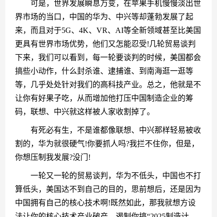
　　可是，世界发展瞬息万变，在苹果手机慢慢淡出世
界市场的当口，中国的华为、中兴等却蓬勃发展了起
来，而且对于5G、4K、VR、AI等全新领域甚至比美国
更具有世界市场优势，他们又怎能忍受!几轮贸易谈判
下来，我们可以看到，每一轮要谈判的时候，美国都会
搞些小动作，什么封杀谁、逮捕谁、到南海逛一逛等
等，几乎处处针对我们的高科技产业。总之，他就是不
让你有好果子吃，从而增加他打压中国制造企业的筹
码，联想、中兴就这样被人家收割掉了。
　　有死必有生，不是谁都像联想、中兴那样轻易被收
割的，华为就很硬气!你要抓人吗?我拦不住你，但是，
你想压制我发展?没门!
　　一轮又一轮的贸易谈判，华为不低头，中国也不打
算低头，美国达不到自己的目的，思前想后，还是因为
中国拥有自己的核心技术啊!既然如此，那我就想方设
法让你的核心技术产业破产，遏制你搞“2025制造计