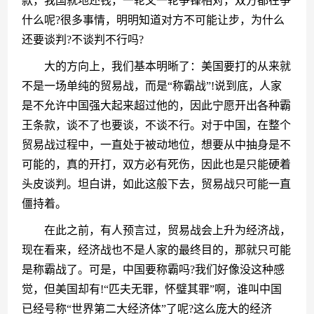
款，我国就地还钱，一轮又一轮争锋相对，双方都在争
什么呢?很多事情，明明知道对方不可能让步，为什么
还要谈判?不谈判不行吗?
　　大的方向上，我们基本明晰了：美国要打的从来就
不是一场单纯的贸易战，而是“称霸战”!说到底，人家
是不允许中国强大起来超过他的，因此宁愿开出各种霸
王条款，谈不了也要谈，不谈不行。对于中国，在整个
贸易战过程中，一直处于被动地位，想要从中抽身是不
可能的，真的开打，双方必有死伤，因此也是只能硬着
头皮谈判。坦白讲，如此这般下去，贸易战只可能一直
僵持着。
　　在此之前，有人预言过，贸易战会上升为经济战，
现在看来，经济战也不是人家的最终目的，那就只可能
是称霸战了。可是，中国要称霸吗?我们好像没这种感
觉，但美国却有!“匹夫无罪，怀璧其罪”啊，谁叫中国
已经号称“世界第二大经济体”了呢?这么庞大的经济