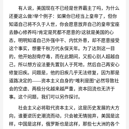
　　有人说，美国现在不已经是世界霸主了吗，为什么
还要这么做?举个例子：如果你已经当上皇帝了，但你
知道自己将不久于人世，你会愿意放弃自己的皇帝宝座
去静心修养吗?肯定是死都不愿意的!这就是美国的心
态，明明知道自己外强中干、内忧外患，却不愿意接受
这个事实，想要千秋万代永保天年。为了达到这一目
的，他开始刮骨疗毒，而在此期间，又担心别人超越自
己，所以想方设法要先置别人于死地，然后自己再安心
修复旧疾。问题是，他的旧疾几乎无法修复，因为那是
道路决定的——资本主义自身的“唯利是图”必然导致社
会的空虚、两极分化越来越严重，资本回流也无济于
事。这个问题，我们可以另作探讨。
　　社会主义必将取代资本主义，这是历史发展的大方
向，谁要逆历史潮流而动，只会被无情抛弃，美国是这
样，中国是这样，俄罗斯也是这样，那些七大洲的各个