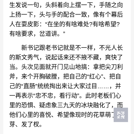
生发说一句，头斜着向上摆一下，手随之向
上扬一下，头与手的配合一致，像有个幕后
人在耍皮影：“在坐的有啥难处?有啥希望?
有啥要求，岔道讲。”
新书记跟老书记就是不一样，不光人长
的斯文秀气，说起话来还不掖不藏，爽快了
当。头次见面就开门见山地搞：拿把尖刀利
斧，来个开胸破膛，把自己的“红心”、把自
己的“直肠”统统掏出来让大家过目……，并
一再表示“忠不忠，看行动”。此时老板们心
里的恐惧、疑虑象三九天的冰块融化了，而
他们心里的喜悦、希望像现时的花草萌了
芽、发了杈。