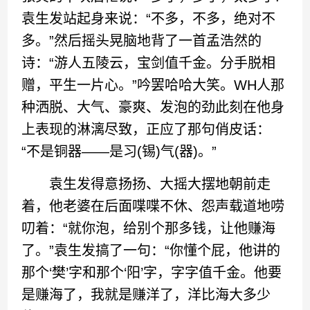
袁生发站起身来说：“不多，不多，绝对不
多。”然后摇头晃脑地背了一首孟浩然的
诗：“游人五陵云，宝剑值千金。分手脱相
赠，平生一片心。”吟罢哈哈大笑。WH人那
种洒脱、大气、豪爽、发泡的劲此刻在他身
上表现的淋漓尽致，正应了那句俏皮话：
“不是铜器——是习(锡)气(器)。”
袁生发得意扬扬、大摇大摆地朝前走
着，他老婆在后面喋喋不休、怨声载道地唠
叨着：“就你泡，给别个那多钱，让他赚海
了。”袁生发搞了一句：“你懂个屁，他讲的
那个‘樊’字和那个‘阳’字，字字值千金。他要
是赚海了，我就是赚洋了，洋比海大多少