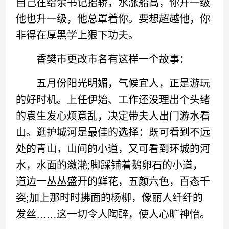
自己在给余书记抬轿，水涨船高，你升一级
他也升一级，他总罩着你。要想超越他，你
非得在厚黑学上狠下功夫。
香樊市更改市名有这样一个故事：
五月份阳光明媚，气候宜人，正是游玩
的好时机。上任伊始、工作还没理出个头绪
的袁生发心烦意乱，决定带夫人出门游水看
山。逛护城河是最佳的选择：既可看到不远
处的青山，山间的小道，又可看到环城的河
水，水面的潋滟;脚踩铺着鹅卵石的小道，
道边一丛丛盛开的鲜花，五颜六色，百态千
姿;加上那时时拂面的杨柳，像丽人纤纤的
发丝……这一切令人陶醉，使人心旷神怡。