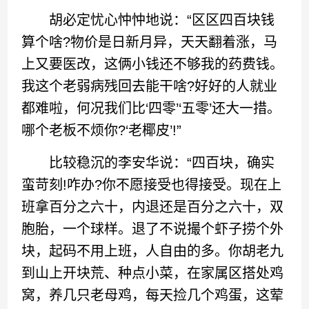
胡必定忧心忡忡地说：“区区四百块钱
算个啥?物价是日新月异，天天翻着涨，马
上又要医改，这俩小钱还不够我的药费钱。
我这个老弱病残回去能干啥?好好的人就业
都难啦，何况我们比‘四零’‘五零’还大一措。
哪个老板不烦你?‘老椰皮’!”
比较稳沉的李安华说：“四百块，确实
蛮苛刻!咋办?你不愿接受也得接受。现在上
班拿百分之六十，内退还是百分之六十，双
胞胎，一个球样。退了不说撮个虾子捞个外
块，起码不用上班，人自由的多。你胡老九
到山上开块荒、种点小菜，在家属区搭处鸡
窝，养几只老母鸡，每天捡几个鸡蛋，这荤