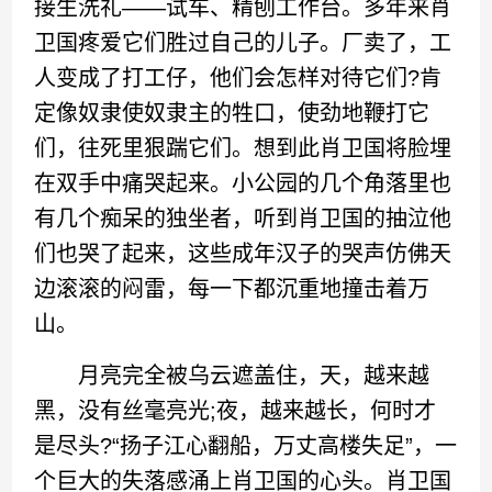
接生洗礼——试车、精刨工作台。多年来肖
卫国疼爱它们胜过自己的儿子。厂卖了，工
人变成了打工仔，他们会怎样对待它们?肯
定像奴隶使奴隶主的牲口，使劲地鞭打它
们，往死里狠踹它们。想到此肖卫国将脸埋
在双手中痛哭起来。小公园的几个角落里也
有几个痴呆的独坐者，听到肖卫国的抽泣他
们也哭了起来，这些成年汉子的哭声仿佛天
边滚滚的闷雷，每一下都沉重地撞击着万
山。
月亮完全被乌云遮盖住，天，越来越
黑，没有丝毫亮光;夜，越来越长，何时才
是尽头?“扬子江心翻船，万丈高楼失足”，一
个巨大的失落感涌上肖卫国的心头。肖卫国