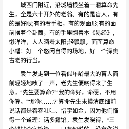
城西门附近，沿城墙根坐着一溜算命先
生，全是六十开外的老翁。有的是盲人，有
的是好眼;有的看手相，有的观面形;有的面
前摆着个卦筒，有的手里翻着本《易经》;
懒洋洋，人人晒着太阳;轻飘飘，面面算命
小幡：好一个悠闲自得的场地，好一个深奥
古老的行当。
袁生发走到一位看似年龄最大的盲人面
前轻轻地咳了一声，老先生便晓得来了生
意，“先生要算命?”“我的命好，命硬，不用
你算。”“那你……?”算命先生未摸清底细前
说话都是吞吞吐吐、惜字如金，因为他们懂
得一个道理：话多露馅。袁生发晓得，“三