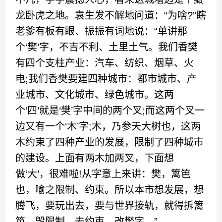
龙卧虎之地。袁生发不解地问道：“为啥?”瞎
老爹有板有眼、振振有词地说：“单讲那
个‘樊’字，不吉不利、土里土气。我们香樊
有四个支柱产业：汽车、纺织、烟草、火
电;我们香樊要建四种城市：都市城市、产
业城市、文化城市、绿色城市。这两
个‘四’就是‘樊’字中间的两个叉;而这两个叉一
边又有一个‘木’字;木，乃参天大树也，这两
木约束了四种产业的发展，限制了四种城市
的建设。上面有两木加两叉，下面想
做‘大’，很难啦!从字意上来讲：樊，篱笆
也，喻之限制、约束。所以本市想发展，想
腾飞，要玩出去，要与世界接轨，就得拆篱
笆，毁限制，去约束，改樊字。”