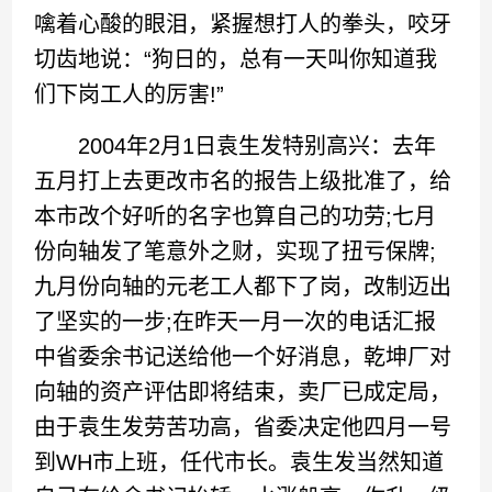
噙着心酸的眼泪，紧握想打人的拳头，咬牙
切齿地说：“狗日的，总有一天叫你知道我
们下岗工人的厉害!”
2004年2月1日袁生发特别高兴：去年
五月打上去更改市名的报告上级批准了，给
本市改个好听的名字也算自己的功劳;七月
份向轴发了笔意外之财，实现了扭亏保牌;
九月份向轴的元老工人都下了岗，改制迈出
了坚实的一步;在昨天一月一次的电话汇报
中省委余书记送给他一个好消息，乾坤厂对
向轴的资产评估即将结束，卖厂已成定局，
由于袁生发劳苦功高，省委决定他四月一号
到WH市上班，任代市长。袁生发当然知道