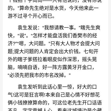
个钱拈个字筒筒——只有他说的，没有你说
的。”算命先生绝对是水货，今天他来此一
游不过寻个开心而已。
袁生发说：“我想请教一事。”瞎先生爽
快，“说”。“怎样才能盘活我们香樊市的经
济?”“嗯，大问题。”只有大人物才会提大问
题;提大问题的人肯定会出大价钱。七旬开
外的瞎子爹搭拉着眼皮似作深思，摇头晃
脑，喃喃自语，好一阵方露黄牙开金口，
“必须先把我市的市名改掉。”
袁生发听到此话心里一惊，好大的口
气!这可是狂言啊!本来自己是心情不好想花
俩小钱撩撩算命的，可这位老先生开口话语
不凡，字字震撼人心，看来这城墙边是个藏