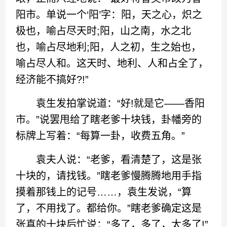
阳市。单说一个‘阳’字：阳，天之心，炽之
极也，喻占尽天时;阳，山之南，水之北
也，喻占尽地利;阳，人之初，生之始也，
喻占尽人和。这天时、地利、人和占全了，
经济能不搞好?!”
袁生发拍掌说道：“好!就是它——香阳
市。”说罢甩给了瞎老爹十块钱，卦幡旁的
标牌上写着：“每算一卦，收费五角。”
袁夫人说：“老爹，看清楚了，这是张
十块的，请找钱。”瞎老爹慢腾腾地用手指
摸着那钱上的记号……，袁生发说，“算
了，不用找了。都给你。”瞎老爹确定这是
张真的十块后忙说：“多了，多了，太多了!”