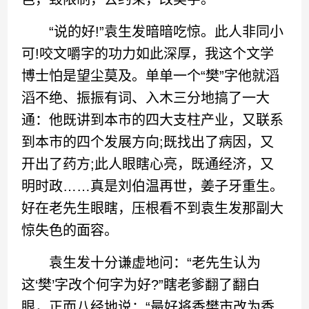
“说的好!”袁生发暗暗吃惊。此人非同小
可!咬文嚼字的功力如此深厚，我这个文学
博士怕是望尘莫及。单单一个“樊”字他就滔
滔不绝、振振有词、入木三分地搞了一大
通：他既讲到本市的四大支柱产业，又联系
到本市的四个发展方向;既找出了病因，又
开出了药方;此人眼瞎心亮，既通经济，又
明时政……真是刘伯温再世，姜子牙重生。
好在老先生眼瞎，压根看不到袁生发那副大
惊失色的面容。
袁生发十分谦虚地问：“老先生认为
这‘樊’字改个何字为好?”瞎老爹翻了翻白
眼，正而八经地说：“最好将香樊市改为香