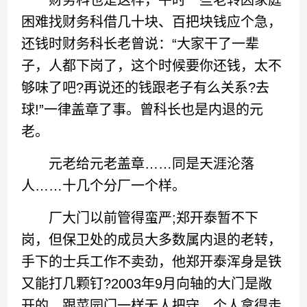
财务科也是这样，平时一些老转因家庭
困难找财务科借几十块、百把块钱应个急，
还钱时财务科长老曾说：“大家干了一辈
子，人都下岗了，这个时候要你还钱，太不
够味了吧?再说还的钱跟老子有么关系?去
球!”一律盖章了事。曾科长也是内退的元
老。
元老给元老盖章……同是天涯沦落
人……十几个分厂一个样。
厂大门以前管得蛮严;郑开泰暂不下
岗，但保卫处的成员大多数属内退的老转，
手下的士兵工作不卖劲，他郑开泰浑身是铁
又能打几颗钉?2003年9月向轴的大门是敞
开的，跟菜园门一样无人把守，个人拿得走