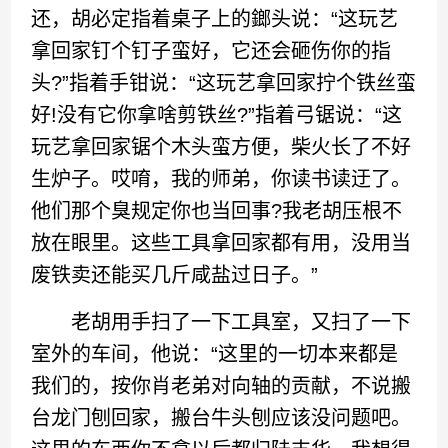
还，胡必定指着桌子上的鎯头说：“这玩艺
拿回家钉个钉子蛮好，它还会砸伤你的指
头?”指着手钳说：“这玩艺拿回家拧个铁丝蛮
好!没有它你拿啥剪铁丝?”指着弓锯说：“这
玩艺拿回家锯个木头蛮方便，柴火长了不好
生炉子。哎唷，我的师弟，你读书读迂了。
他们那个臭规定你也当回事?我老胡压根不
放在眼里。这些工具拿回家都有用，没用当
废铁卖还能买几斤咸盐过日子。”
老胡用手扫了一下工具室，又扫了一下
室外的车间，他说：“这里的一切本来都是
我们的，按你肖老弟对向轴的贡献，不说搬
台龙门刨回家，搬台牛头刨应该没问题吧。