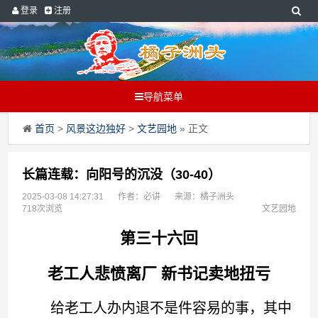
登录
注册
导航菜单
首页
>
风景这边独好
>
文艺园地
» 正文
长篇连载：向阳号的沉没（30-40）
2025-03-08 14:27:31
作者：必讲
来源：橘子洲头
718次浏览
文艺园地
第三十六回
老工人悲愤离厂 新书记卖地扭亏
给老工人办内退不是件容易的事，其中