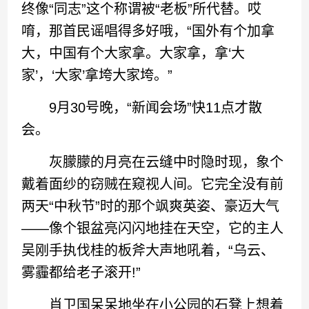
终像“同志”这个称谓被“老板”所代替。哎
唷，那首民谣唱得多好哦，“国外有个加拿
大，中国有个大家拿。大家拿，拿‘大
家’，‘大家’拿垮大家垮。”
9月30号晚，“新闻会场”快11点才散
会。
灰朦朦的月亮在云缝中时隐时现，象个
戴着面纱的窃贼在窥视人间。它完全没有前
两天“中秋节”时的那个飒爽英姿、豪迈大气
——像个银盆亮闪闪地挂在天空，它的主人
吴刚手执伐桂的板斧大声地吼着，“乌云、
雾霾都给老子滚开!”
肖卫国呆呆地坐在小公园的石凳上想着