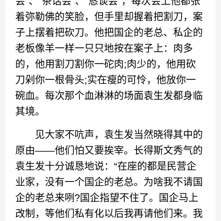
会”、“茶话会”、“恳谈会”，每次会上他都张
着弥勒佛的笑脸，但手里却握着把割刀，案
子上摆着把砍刀。他把国企的老总、私企的
老板像羊一样一只只地按在案子上：肉多
的，他用割刀割你一砣肉;肉少的，他用砍
刀剁你一根骨头;实在瘦的可怜，他放你一
碗血。每次那个血淋淋的场面袁生发都身临
其境。
见大家不吭声，袁生发当然晓得其中的
原由——他们怕又要挨宰。长得斯文秀气的
袁生发十分诚恳地说：“在座的都是民营企
业家，没有一个国企的老总。为啥我不请国
企的老总来咧?国企指望不住了。国企马上
改制，等他们私有化以后我再请他们来。我