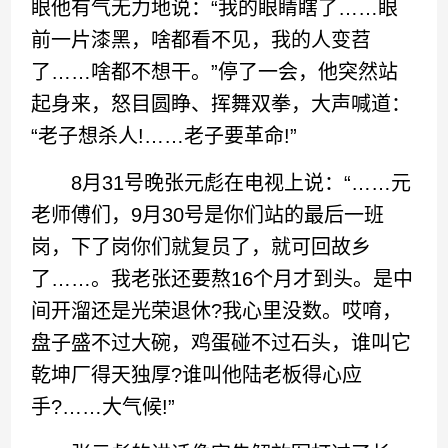
眼他有气无力地说：“我的眼睛瞎了……眼
前一片漆黑，啥都看不见，我的人变苕
了……啥都不想干。”停了一会，他突然站
起身来，怒目圆睁、挥舞双拳，大声喊道：
“老子想杀人!……老子要革命!”
8月31号晚张元彪在电视上说：“……元
老师傅们，9月30号是你们站的最后一班
岗，下了岗你们就复员了，就可回故乡
了……。我老张还要熬16个月才到头。是中
间开溜还是光荣退休?我心里没数。哎唷，
盘子盛不过大碗，鸡蛋碰不过石头，谁叫它
乾坤厂得天独厚?谁叫他陆老板得心应
手?……大气候!”