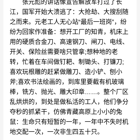
张元彪的讲话像宣告解放军打过了长
江，国军开始大溃逃了：大抢劫、大搜刮随
之而来。元老工人无心站“最后一班岗”，纷
纷为回家作准备：想开工厂的知青，机床上
用的硬质合金刀、高速钢刀、闸刀、电线、
开关、保险丝需要啥只管拿;想种地的老
转，忙着在车间做钉耙、制锄头、打镰刀;
喜欢玩根雕的赶紧做雕刀、造小铲、刨小
斧;喜欢书法绘画的，到库里要截有机玻璃
棒，铣方、抛光、雕大印章……。整个厂区
乱烘烘的，到处是做私活的工人，他们争分
夺秒的抓紧干，仿佛青藏高原上小小的兔
鼠：生命只有短暂的一年，一年中不失时机
地交配一次，一次非生四五十只。