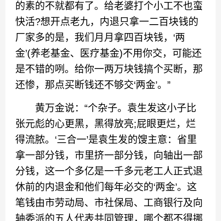
的素的不就都有了。给老婆打个小工不也蛮
快活?想开点老九，内退只拿一二百块钱的
厂家多的是，我们月月拿四百块钱，‘两
金’(养老基金、医疗基金)不用你交，可能还
是不错的咧。给你一两万块钱搞个买断，那
还惨，那点买断钱还不够交‘两金’。”
黄万金说：“个杂子。袁生发这小子比
张元彪的心更黑，黑得放亮;屁眼更烂，烂
得流脓。‘三合一’是袁生发的馊主意：省里
拿一部分钱，市里挤一部分钱，向轴出一部
分钱，这一个多亿是一千多元老工人正式退
休前的内退金和他们每年必交的‘两金’。这
笔钱由市劳动局、市社保局、工商银行及向
轴委派的五人代表共同管理，哪个都不得挪