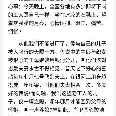
心事：今天晚上，全国各地有多少即将下岗
的工人跟自己一样，坐在冰凉的石凳上，望
着灰朦朦的月亮，心情压抑、沮丧、痛苦、
惆怅?
从此我们不能进厂了，像与自己的儿子
被人强行的天隔一方。传说中的牛郎与织女
被狠心的王母娘娘用银河分开，叫他们这对
恩爱夫妻永世不得相见，普天之下好心的喜
鹊每年七月七号飞到天上，在银河上用身躯
搭成一座桥梁，叫他们夫妻相会一次。多美
好的传说!而向轴，我们这些老工人的儿
子，仅一墙之隔，哪年哪月才能回到父母的
怀抱，叫一声爹娘?想到此，肖卫国心酸地