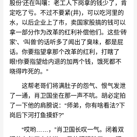
股份’还在叫嚷：老工人下岗拿的钱少了，肯
定吃了亏。不过不要紧(井)，可以吃河里的
水，以后企业上了市，卖国家股搞的钱可以
拿一部分作为改革的红利补偿他们。这些‘砖
家’、‘叫兽’的话听多了闻出了臭味，都是屁
话。你要指望拿那个改革的红利，打瞎了
眼!你要指望给内退的加两个钱，饿死都不
晓得咋死的。”
这帮老哥们将满肚子的怨气、恨气发泄
了一通，肖卫国坐在那一声不吭。胡必定拍
了一下他的肩膀说：“师弟，你有啥看法?下
岗后下河打鱼摸虾?”
“哎哟……，”肖卫国长叹一气。闭着双