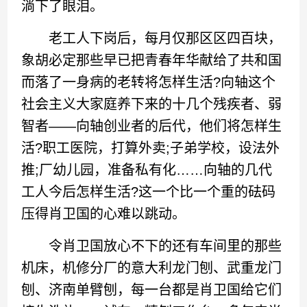
淌下了眼泪。
老工人下岗后，每月仅那区区四百块，
象胡必定那些早已把青春年华献给了共和国
而落了一身病的老转将怎样生活?向轴这个
社会主义大家庭养下来的十几个残疾者、弱
智者——向轴创业者的后代，他们将怎样生
活?职工医院，打算外卖;子弟学校，设法外
推;厂幼儿园，准备私有化……向轴的几代
工人今后怎样生活?这一个比一个重的砝码
压得肖卫国的心难以跳动。
令肖卫国放心不下的还有车间里的那些
机床，机修分厂的意大利龙门刨、武重龙门
刨、济南单臂刨，每一台都是肖卫国给它们