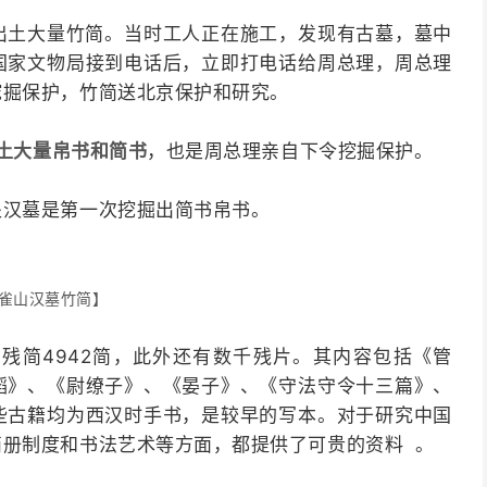
墓出土大量竹简。当时工人正在施工，发现有古墓，墓中
国家文物局接到电话后，立即打电话给周总理，周总理
挖掘保护，竹简送北京保护和研究。
出土大量帛书和简书
，也是周总理亲自下令挖掘保护。
处汉墓是第一次挖掘出简书帛书。
雀山汉墓竹简】
残简4942简，此外还有数千残片。其内容包括《管
韬》、《尉缭子》、《晏子》、《守法守令十三篇》、
些古籍均为西汉时手书，是较早的写本。对于研究中国
册制度和书法艺术等方面，都提供了可贵的资料 。