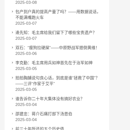
2025-03-08
包产到户真的提高产量了吗？——用数据说话，
不能满嘴跑火车
2025-03-07
逄先知：毛主席给我们留下了哪些宝贵遗产？
2025-03-07
双石：“瘦狗拉硬屎”——中原野战军摁倒黄维！
2025-03-06
李克勤：毛主席用兵如神首先在于治军如神
2025-03-05
拍拍胸脯说句良心话，到底是谁“拯救了中国”？
——三评“作家于艾平”
2025-03-05
谁告诉你二十年大集体没有搞好农业？
2025-03-04
邵建忠：蒋介石痛打部下汤恩伯
2025-03-04
前三十年所还的五个历史债