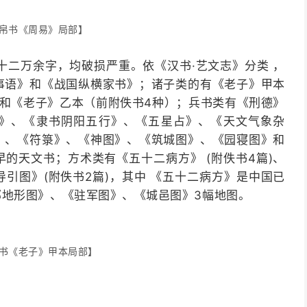
帛书《周易》局部】
十二万余字，均破损严重。依《汉书·艺文志》分类 ，
事语》和《战国纵横家书》；诸子类的有《老子》甲本
和《老子》乙本（前附佚书4种）；兵书类有《刑德》
行》、《隶书阴阳五行》、《五星占》、《天文气象杂
》、《符箓》、《神图》、《筑城图》、《园寝图》和
的天文书；方术类有《五十二病方》 (附佚书4篇)、
引图》(附佚书2篇)，其中 《五十二病方》是中国已
地形图》、《驻军图》、《城邑图》3幅地图。
书《老子》甲本局部】