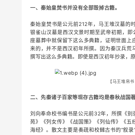
一、秦始皇焚书并没有全部毁掉古籍。
秦始皇焚书是公元前212年，马王堆汉墓的
银雀山汉墓是西汉文景时期至武帝初期，即公
座墓葬中就保留下这么多典籍，证明世面上
来的，并不是西汉初年所撰。因为秦汉兵荒
撰写出这么多典籍。即使是西汉初年抄录，
【马王堆帛书
二、先秦诸子百家等现存古籍均是春秋战国
刘向奉命校书编书是公元前32年，所撰《别
苑》《列女传》《战国策》《列仙传》《五
海经》。散文主要是奏疏和校雠古书的“叙录