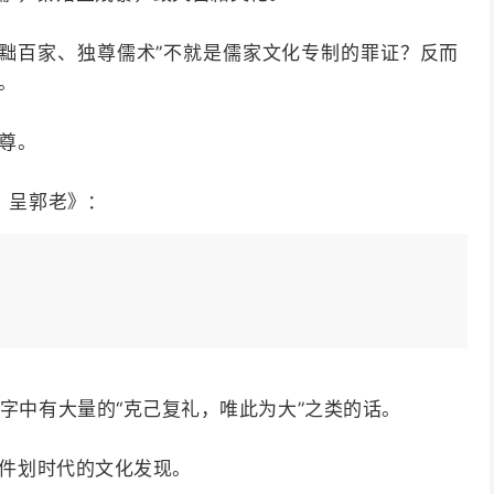
黜百家、独尊儒术”不就是儒家文化专制的罪证？反而
。
独尊。
论〉呈郭老》：
文字中有大量的“克己复礼，唯此为大”之类的话。
两件划时代的文化发现。