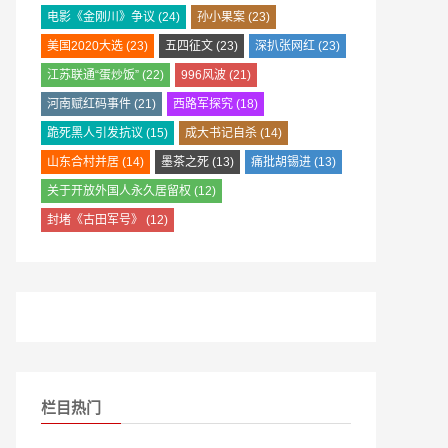
电影《金刚川》争议
(24)
孙小果案
(23)
美国2020大选
(23)
五四征文
(23)
深扒张网红
(23)
江苏联通“蛋炒饭”
(22)
996风波
(21)
河南赋红码事件
(21)
西路军探究
(18)
跪死黑人引发抗议
(15)
成大书记自杀
(14)
山东合村并居
(14)
墨茶之死
(13)
痛批胡锡进
(13)
关于开放外国人永久居留权
(12)
封堵《古田军号》
(12)
栏目热门