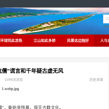
热
环球同此凉热
江山如此多娇
风景这边独好
人与
坑儒”谎言和千年疑古虚无风
1099次浏览
历史求真
儒”，秦始皇残暴，毁灭古籍文化。