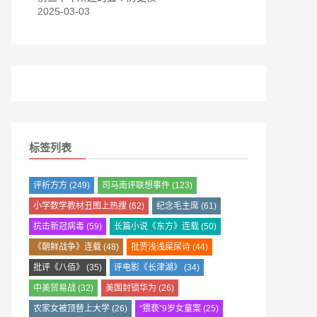
2025-03-03
标签列表
评析方方
(249)
司马南评联想事件
(123)
小学数学教材丑图上热搜
(62)
纪念毛主席
(61)
抗击新冠病毒
(59)
长篇小说《东方》连载
(50)
《朝鲜战争》连载
(48)
批贾浅浅屎尿诗
(44)
批评《八佰》
(35)
评电影《长津湖》
(34)
中美贸易战
(32)
美国封锁华为
(26)
农家女被顶替上大学
(26)
“猥亵”9岁女童案
(25)