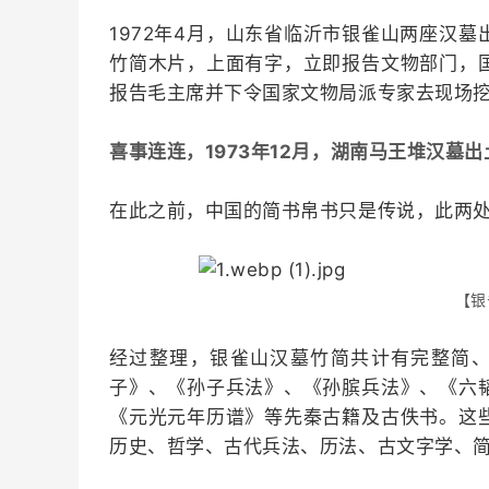
1972年4月，山东省临沂市银雀山两座汉
竹简木片，上面有字，立即报告文物部门，
报告毛主席并下令国家文物局派专家去现场
喜事连连，1973年12月，湖南马王堆汉墓
在此之前，中国的简书帛书只是传说，此两
【银
经过整理，银雀山汉墓竹简共计有完整简、
子》、《孙子兵法》、《孙膑兵法》、《六
《元光元年历谱》等先秦古籍及古佚书。这
历史、哲学、古代兵法、历法、古文字学、简