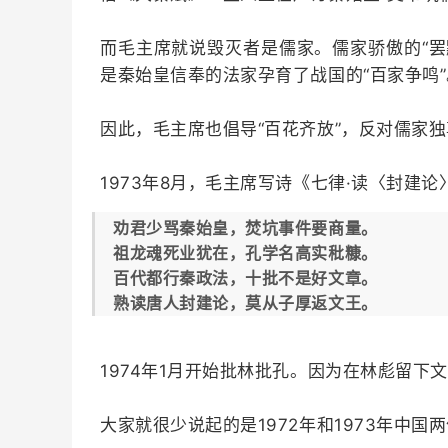
而毛主席就说毁灭者是儒家。儒家骄傲的“罢
是秦始皇信奉的法家孕育了战国的“百家争鸣”
因此，毛主席也倡导“百花齐放”，反对儒家
1973年8月，毛主席写诗《七律·读〈封建
劝君少骂秦始皇，焚坑事件要商量。
祖龙魂死业犹在，孔学名高实秕糠。
百代都行秦政法，十批不是好文章。
熟读唐人封建论，莫从子厚返文王。
1974年1月开始批林批孔。因为在林彪留下
大家就很少说起的是1972年和1973年中国