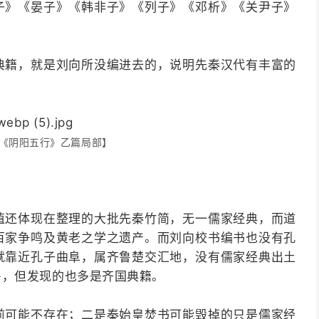
子》《晏子》《韩非子》《列子》《邓析》《关尹子》
典籍，就是刘向所没编进去的，说明先秦汉代有丰富的
《阴阳五行》乙篇局部】
值还体现在整理的大批先秦竹简，无一儒家经典，而道
百家争鸣及黄老之学之遗产。而刘向校书编书也没有孔
就靠近孔子曲阜，属齐鲁楚交汇地，没有儒家经典出土
鲁，但发现的也多是齐国典籍。
前可能不存在；二是秦始皇焚书可能毁掉的只是儒家经