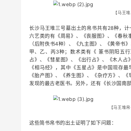
【马王堆
长沙马王堆三号墓出土的帛书共有28种，计
六艺类的有《周易》、《丧服图》、《春秋
（后附佚书4种）、《九主图》、《黄帝书》
甲、乙、丙3种；数术类有《 篆书阴阳五
占》、《彗星图》、《出行占》、《木人占
《相马经》，其中《五星占》是中国现存最早
《胎产图》、《养生图》、《杂疗方》、《导
发现的最古老医书。另外，还有《长沙国南部
【马王堆帛
这些简书帛书的出土证明了如下问题：