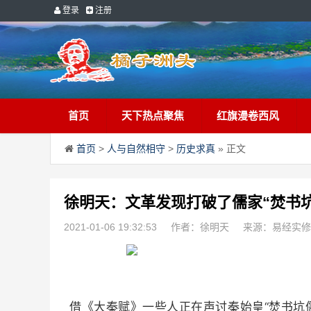
登录
注册
首页
天下热点聚焦
红旗漫卷西风
首页
>
人与自然相守
>
历史求真
» 正文
徐明天：文革发现打破了儒家“焚书
2021-01-06 19:32:53
作者：徐明天
来源：易经实修
借《大秦赋》一些人正在声讨秦始皇“焚书坑