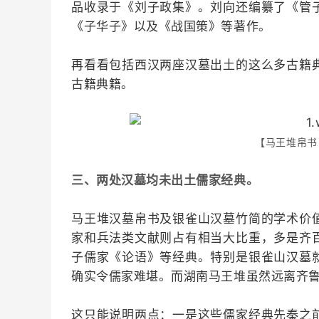
品收录于《刘子政集》。刘向还编纂了《管
《子华子》以及《战国策》等著作。
再看看包括西汉两座汉墓出土的这么多古籍
古籍典籍。
【马王堆帛书
三、两处汉墓均未出土儒家经典。
马王堆汉墓帛书及银雀山汉墓竹简的学术价
家和兵法类文献则占有相当大比重，多是齐
子儒家《论语》等经典。特别是银雀山汉墓
确实令儒家难堪。而湖南马王堆虽然远离齐
这只能说明两点：一是这些儒家经典先秦之