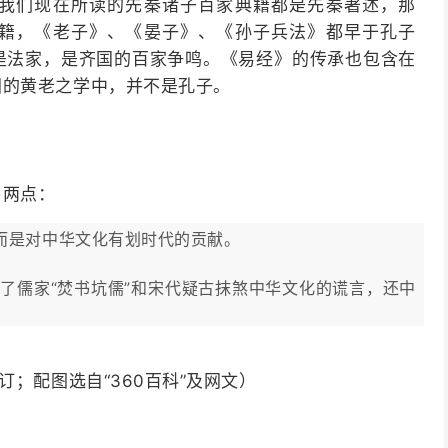
我们现在所读的先秦诸子百家典籍都是先秦著述，那
籍，《老子》、《晏子》、《孙子兵法》都早于孔子
是法家，是齐国的百家争鸣。《易经》的传承也包含在
国的黄老之学中，并不是孔子。
了两点：
，而是对中华文化有划时代的贡献。
了儒家“焚书坑儒”和宋代疑古抹煞中华文化的谎言，还中
订；配图选自“360百科”及网文）