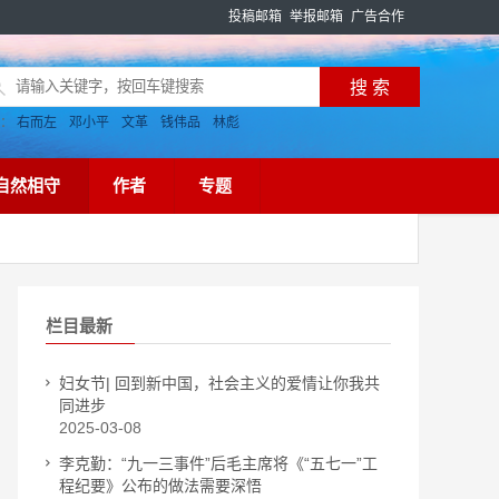
投稿邮箱
举报邮箱
广告合作
搜：
右而左
邓小平
文革
钱伟品
林彪
自然相守
作者
专题
栏目最新
妇女节| 回到新中国，社会主义的爱情让你我共
同进步
2025-03-08
李克勤：“九一三事件”后毛主席将《“五七一”工
程纪要》公布的做法需要深悟