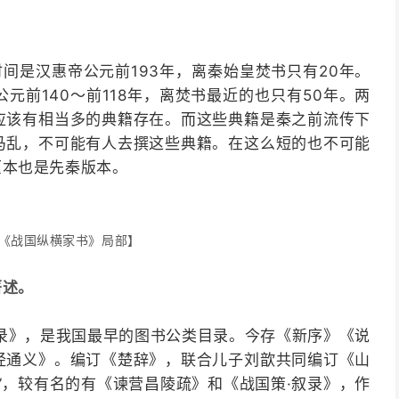
时间是汉惠帝公元前193年，离秦始皇焚书只有20年。
元前140～前118年，离焚书最近的也只有50年。两
应该有相当多的典籍存在。而这些典籍是秦之前流传下
马乱，不可能有人去撰这些典籍。在这么短的也不可能
原本也是先秦版本。
《战国纵横家书》局部】
著述。
录》，是我国最早的图书公类目录。今存《新序》《说
经通义》。编订《楚辞》，联合儿子刘歆共同编订《山
”，较有名的有《谏营昌陵疏》和《战国策·叙录》，作