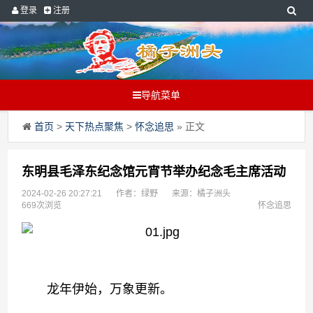
登录
注册
导航菜单
首页
>
天下热点聚焦
>
怀念追思
» 正文
东明县毛泽东纪念馆元宵节举办纪念毛主席活动
2024-02-26 20:27:21
作者：绿野
来源：橘子洲头
669次浏览
怀念追思
龙年伊始，万象更新。