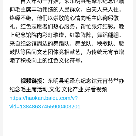
自大年初一开始，来东明县毛泽东纪念馆瞻
仰毛主席丰功伟绩的人民群众，白天人来人往，
络绎不绝，他们以崇敬的心情向毛主席鞠躬敬
礼，红色志愿者们热心服务，帮忙张灯结彩。晚
上纪念馆院内彩灯璀璨，红歌阵阵，舞蹈翩翩。
来自纪念馆周边的舞蹈队、舞龙队、秧歌队、腰
鼓队等民间文艺团体竞相献艺，为传统元宵节增
添了积极向上的红色文化符号。
视频链接：
东明县毛泽东纪念馆元宵节举办
纪念毛主席活动,文化,文化产业,好看视频
https://haokan.baidu.com/v?
vid=13848637455900403201