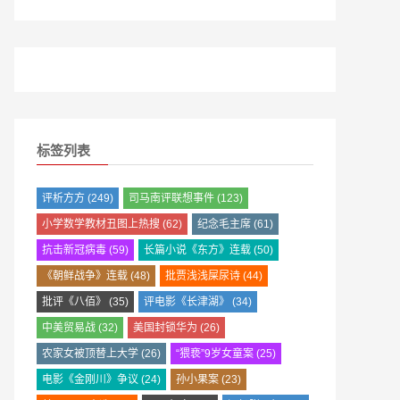
标签列表
评析方方
(249)
司马南评联想事件
(123)
小学数学教材丑图上热搜
(62)
纪念毛主席
(61)
抗击新冠病毒
(59)
长篇小说《东方》连载
(50)
《朝鲜战争》连载
(48)
批贾浅浅屎尿诗
(44)
批评《八佰》
(35)
评电影《长津湖》
(34)
中美贸易战
(32)
美国封锁华为
(26)
农家女被顶替上大学
(26)
“猥亵”9岁女童案
(25)
电影《金刚川》争议
(24)
孙小果案
(23)