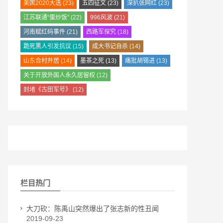
美国2020大选
(23)
五四征文
(23)
深扒张网红
(23)
江苏联通“蛋炒饭”
(22)
996风波
(21)
河南赋红码事件
(21)
西路军探究
(18)
跪死黑人引发抗议
(15)
成大书记自杀
(14)
山东合村并居
(14)
墨茶之死
(13)
痛批胡锡进
(13)
关于开放外国人永久居留权
(12)
封堵《古田军号》
(12)
栏目热门
大刀砍：陈禹山突然爆出了张志新的性丑闻
2019-09-23