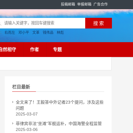
投稿邮箱
举报邮箱
广告合作
搜：
右而左
邓小平
文革
钱伟品
林彪
自然相守
作者
专题
栏目最新
全文来了！王毅答中外记者23个提问，涉及这些
问题
2025-03-07
菲律宾非法“坐滩”军舰运补，中国海警全程监管
2025-03-06