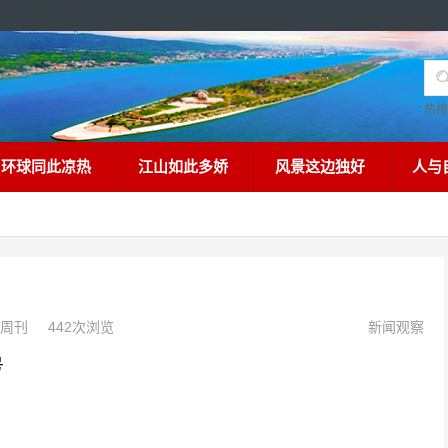
热
环球同此凉热
江山如此多娇
风景这边独好
人与
周刊
442次浏览
新闻观察
号