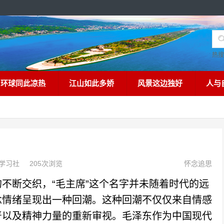
热
环球同此凉热
江山如此多娇
风景这边独好
人与
学习社
205次浏览
怀念追思
断交织，“毛主席”这个名字并未随着时代的远
念情绪呈现出一种回潮。这种回潮不仅仅来自情感
严以及精神力量的重新审视。毛泽东作为中国现代