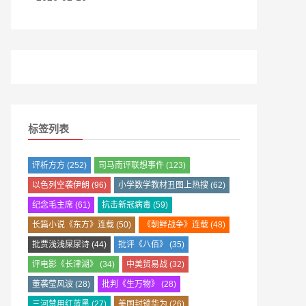
标签列表
评析方方
(252)
司马南评联想事件
(123)
以色列空袭伊朗
(96)
小学数学教材丑图上热搜
(62)
纪念毛主席
(61)
抗击新冠病毒
(59)
长篇小说《东方》连载
(50)
《朝鲜战争》连载
(48)
批贾浅浅屎尿诗
(44)
批评《八佰》
(35)
评电影《长津湖》
(34)
中美贸易战
(32)
董袭莹风波
(28)
批判《生万物》
(28)
三河禁用红蓝黑
(27)
美国封锁华为
(26)