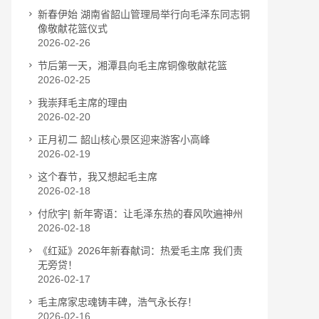
新春伊始 湖南省韶山管理局举行向毛泽东同志铜
像敬献花篮仪式
2026-02-26
节后第一天，湘潭县向毛主席铜像敬献花篮
2026-02-25
我崇拜毛主席的理由
2026-02-20
正月初二 韶山核心景区迎来游客小高峰
2026-02-19
这个春节，我又想起毛主席
2026-02-18
付欣宇| 新年寄语：让毛泽东热的春风吹遍神州
2026-02-18
《红延》2026年新春献词：热爱毛主席 我们责
无旁贷！
2026-02-17
毛主席家忠魂铸丰碑，浩气永长存！
2026-02-16