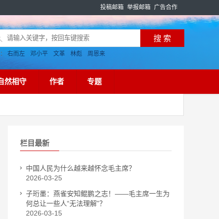
投稿邮箱
举报邮箱
广告合作
搜：
右而左
邓小平
文革
林彪
周恩来
自然相守
作者
专题
栏目最新
中国人民为什么越来越怀念毛主席？
2026-03-25
子珩墨：燕雀安知鲲鹏之志！——毛主席一生为
何总让一些人“无法理解”？
2026-03-15