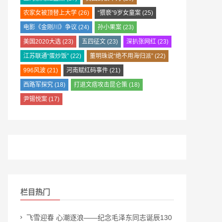
农家女被顶替上大学
(26)
“猥亵”9岁女童案
(25)
电影《金刚川》争议
(24)
孙小果案
(23)
美国2020大选
(23)
五四征文
(23)
深扒张网红
(23)
江苏联通“蛋炒饭”
(22)
董明珠说“绝不用海归派”
(22)
996风波
(21)
河南赋红码事件
(21)
西路军探究
(18)
打退文痞攻击昆仑策
(18)
尹锡悦案
(17)
栏目热门
飞雪迎春 心潮逐浪——纪念毛泽东同志诞辰130