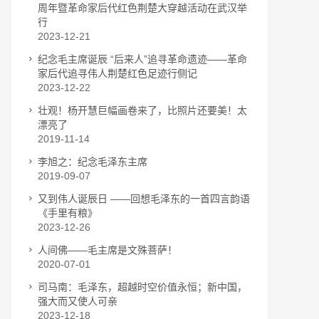
周年暨革命家后代红色荆楚大穿越活动在武汉举
行
2023-12-21
纪念毛主席诞辰 “后来人”追寻革命遗迹——革命
家后代追寻伟人荆楚红色足迹行侧记
2023-12-22
壮观！杨开慧巨幅画卷来了，比照片还要美！太
漂亮了
2019-11-14
李旭之：纪念毛泽东主席
2019-09-07
又到伟人诞辰日 ——回想毛泽东的一首四言韵语
《手里有粮》
2023-12-26
人间佛——毛主席是文殊菩萨！
2020-07-01
司马南：毛泽东，超越时空价值永恒；新中国，
强大而又使人可亲
2023-12-18