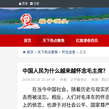
登录
注册
首页
天下热点聚焦
红旗漫卷西风
首页
>
天下热点聚焦
>
怀念追思
» 正文
中国人民为什么越来越怀念毛主席？
2026-03-25 23:34:38
作者：之乎者也Q
来源：西江
在当今中国社会，随着历史与现实的不
去而被淡忘。相反，人们对毛泽东的怀
上的依恋，也源于对社会公平、国家尊