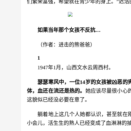
们繁荣富强，希望就在青少年的身上。”迟浩
如果当年那个女孩不反抗…
　　（作者：进击的熊爸爸）
1
　　1947年1月，山西文水云周西村。
瑟瑟寒风中，一位14岁的女孩被凶恶的
体，血还在流还是热的。
她应该尽量很小心
这貌似已经没必要在意了。
　　躺着地上这几个人她都认识，甚至就在
小会儿，活生生的熟人已经变成了血淋淋的