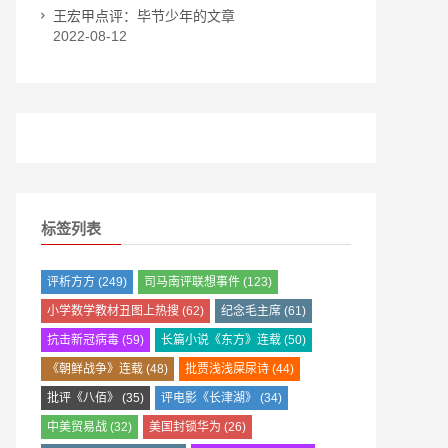
王宏甲点评：毕节少年的文章
2022-08-12
标签列表
评析方方
(249)
司马南评联想事件
(123)
小学数学教材丑图上热搜
(62)
纪念毛主席
(61)
抗击新冠病毒
(59)
长篇小说《东方》连载
(50)
《朝鲜战争》连载
(48)
批贾浅浅屎尿诗
(44)
批评《八佰》
(35)
评电影《长津湖》
(34)
中美贸易战
(32)
美国封锁华为
(26)