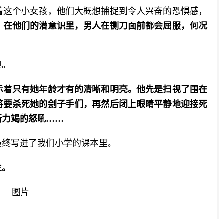
着这个小女孩，他们大概想捕捉到令人兴奋的恐惧感，
。
在他们的潜意识里，男人在铡刀面前都会屈服，何况
现。
示着只有她年龄才有的清晰和明亮。他先是扫视了围在
将要杀死她的刽子手们，再然后闭上眼睛平静地迎接死
嘶力竭的怒吼……
最终写进了我们小学的课本里。
兰。