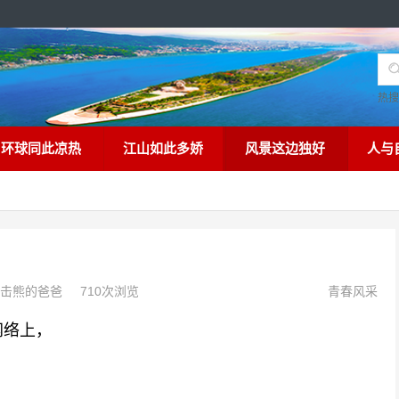
热
环球同此凉热
江山如此多娇
风景这边独好
人与
击熊的爸爸
710次浏览
青春风采
网络上，