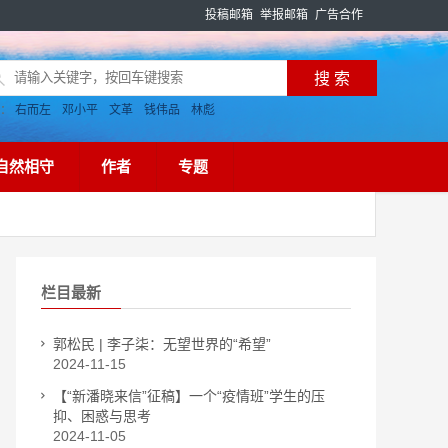
投稿邮箱
举报邮箱
广告合作
搜：
右而左
邓小平
文革
钱伟品
林彪
自然相守
作者
专题
栏目最新
郭松民 | 李子柒：无望世界的“希望”
2024-11-15
【“新潘晓来信”征稿】一个“疫情班”学生的压
抑、困惑与思考
2024-11-05