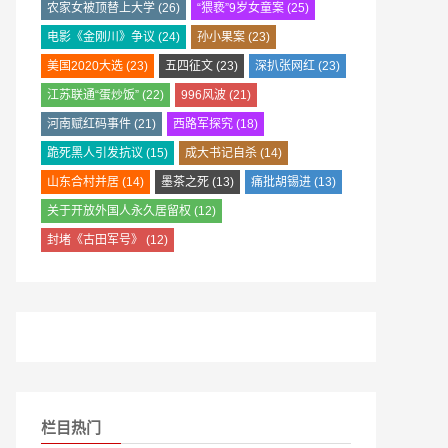
农家女被顶替上大学
(26)
“猥亵”9岁女童案
(25)
电影《金刚川》争议
(24)
孙小果案
(23)
美国2020大选
(23)
五四征文
(23)
深扒张网红
(23)
江苏联通“蛋炒饭”
(22)
996风波
(21)
河南赋红码事件
(21)
西路军探究
(18)
跪死黑人引发抗议
(15)
成大书记自杀
(14)
山东合村并居
(14)
墨茶之死
(13)
痛批胡锡进
(13)
关于开放外国人永久居留权
(12)
封堵《古田军号》
(12)
栏目热门