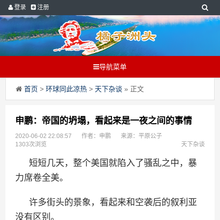
登录
注册
导航菜单
首页
>
环球同此凉热
>
天下杂谈
» 正文
申鹏：帝国的坍塌，看起来是一夜之间的事情
2020-06-02 22:08:57
作者：申鹏
来源：平原公子
1303次浏览
天下杂谈
短短几天，整个美国就陷入了骚乱之中，暴
力席卷全美。
许多街头的景象，看起来和空袭后的叙利亚
没有区别。