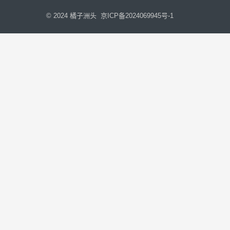
© 2024
橘子洲头
京ICP备2024069945号-1