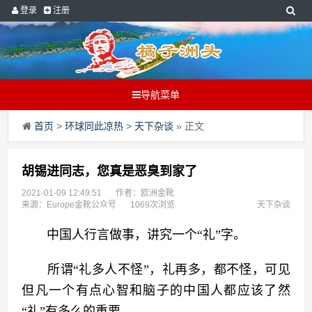
登录
注册
导航菜单
首页
>
环球同此凉热
>
天下杂谈
» 正文
胡锡进同志，您真是恶臭到家了
2021-01-09 12:49:51
作者：欧洲金靴
来源：Europe金靴公众号
1069次浏览
天下杂谈
　　中国人行言做事，讲究一个“礼”字。
　　所谓“礼多人不怪”，礼再多，都不怪，可见
但凡一个有点心智和脑子的中国人都应该了然
“礼”有多么的重要。