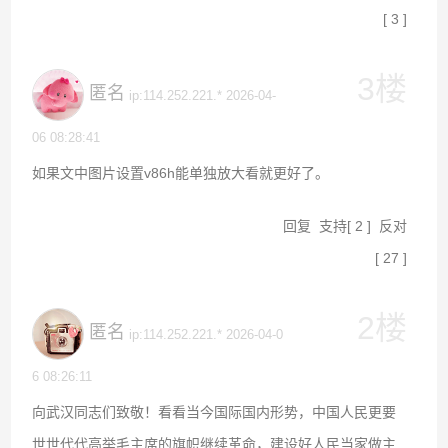
[
3
]
3楼
匿名
ip:114.252.221.* 2026-04-
06 08:28:41
如果文中图片设置v86h能单独放大看就更好了。
回复
支持
[
2
]
反对
[
27
]
2楼
匿名
ip:114.252.221.* 2026-04-0
6 08:26:11
向武汉同志们致敬！看看当今国际国内形势，中国人民更要
世世代代高举毛主席的旗帜继续革命，建设好人民当家做主