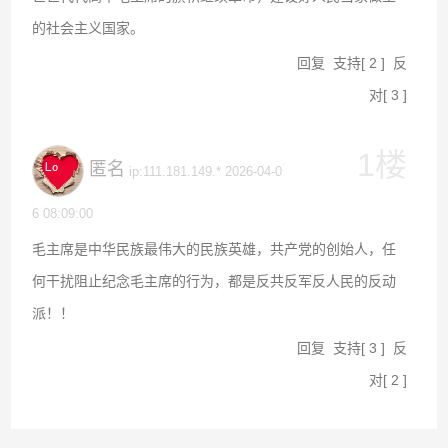
的社会主义国家。
回复
支持
[
2
]
反
对
[
3
]
1楼
匿名
ip:111.181.149.* 2026-04-0
6 08:09:00
毛主席是中华民族最伟大的民族英雄，共产党的创始人，任
何干扰阻止纪念毛主席的行为，都是反共反军反人民的反动
派！！
回复
支持
[
3
]
反
对
[
2
]