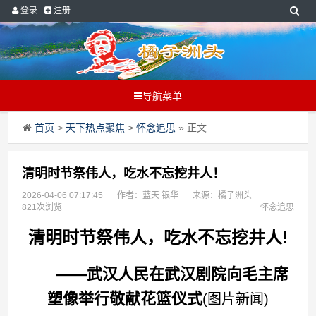
登录
注册
导航菜单
首页
>
天下热点聚焦
>
怀念追思
» 正文
清明时节祭伟人，吃水不忘挖井人！
2026-04-06 07:17:45
作者：蓝天 银华
来源：橘子洲头
821次浏览
怀念追思
清明时节祭伟人，吃水不忘挖井人!
——武汉人民在武汉剧院向毛主席
塑像举行敬献花篮仪式
(图片新闻)