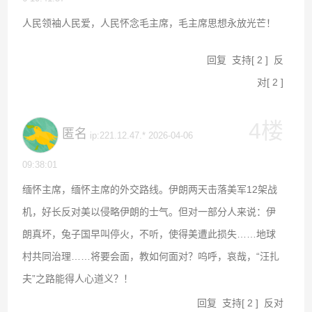
人民领袖人民爱，人民怀念毛主席，毛主席思想永放光芒！
回复
支持
[
2
]
反
对
[
2
]
4楼
匿名
ip:221.12.47.* 2026-04-06
09:38:01
缅怀主席，缅怀主席的外交路线。伊朗两天击落美军12架战
机，好长反对美以侵略伊朗的士气。但对一部分人来说：伊
朗真坏，兔子国早叫停火，不听，使得美遭此损失……地球
村共同治理……将要会面，教如何面对？呜呼，哀哉，“汪扎
夫”之路能得人心道义？！
回复
支持
[
2
]
反对