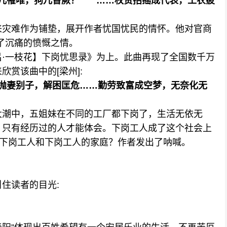
鸟儿罹唯，狗儿昏厥？ ……权贵招摇成代表，工农疲
灾难作为铺垫，展开作者忧国忧民的情怀。他对官商
达了沉痛的愤慨之情。
·一枝花】下岗忧思录》为上。此曲再现了全国数千万
赏该曲中的[梁州]:
抛妻别子，解困匡危……勤劳致富成空梦，无奈化无
潮中，五姐妹在不同的工厂都下岗了，生活无依无
，只有经历过的人才能体会。下岗工人成了这个社会上
些下岗工人和下岗工人的家庭？作者发出了呐喊。
引住读者的目光: