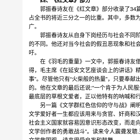
四、《红文章》部分
郭振春诗友在《红文章》部分收录了34篇
占全书的将近三分之一的比重。其中，多数
广。
郭振春诗友从自身下岗经历与社会不同阶
的不同。他还对当今社会的假丑恶现象和社
吁。
在《羽毛的重量》一文中，郭振春诗友借
得，毛主席《在延安文艺座谈会上的讲话》精
事”。尽管他只有“火柴般的热量”，只要奉献
的。他在文章的最后还说:“一个肯于为人民
最底层的草根文爱者，正以他特有的呐喊和行
另一篇《文学群红色信仰的守与战》阐明了
文学爱好者一生都应该用来与贪官、奸商和汉
社会主义国家就容易因意识形态改变，而走向
文学创作者的勇敢战斗”。读来令人震聋发聩