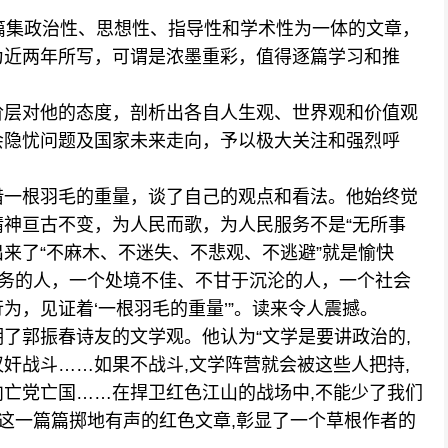
集政治性、思想性、指导性和学术性为一体的文章，
为近两年所写，可谓是浓墨重彩，值得逐篇学习和推
层对他的态度，剖析出各自人生观、世界观和价值观
会隐忧问题及国家未来走向，予以极大关注和强烈呼
一根羽毛的重量，谈了自己的观点和看法。他始终觉
神亘古不变，为人民而歌，为人民服务不是“无所事
出来了“不麻木、不迷失、不悲观、不逃避”就是愉快
服务的人，一个处境不佳、不甘于沉沦的人，一个社会
为，见证着‘一根羽毛的重量’”。读来令人震撼。
郭振春诗友的文学观。他认为“文学是要讲政治的,
奸战斗……如果不战斗,文学阵营就会被这些人把持,
亡党亡国……在捍卫红色江山的战场中,不能少了我们
.这一篇篇掷地有声的红色文章,彰显了一个草根作者的