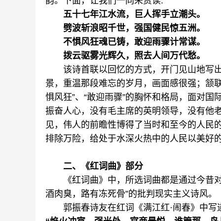
韵。下面，让我们一同来赏读:
五十七年江水流，巨人挥手立潮头。
劈波斩浪昭千世，强国健民惊五洲。
不惧风狂魂已铸，敢迎雨骤计常谋。
拨云驱雾光辉久，照去人间万代愁。
该诗首联以回忆的方式，开门见山地写出
景，重温那段难忘的岁月，画面感很强；颔联
惧风狂”、“敢迎雨骤”的胸怀和格局，面对
振奋人心，没有毛主席的英明领导，没有他
见，伟人的前瞻性博得了当时和至今的人民
排除万险，给处于水深火热中的人民以美好
二、《红词曲》部分
《红词曲》中，所选词曲都是通过今昔对比
酒肉臭，路有冻死骨”的批判现实主义诗风。
郭振春诗友在红词《满江红·闹春》中写道