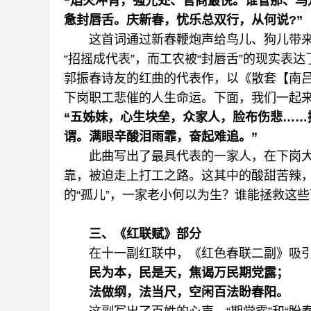
“焰火冲宵，强光处、官商最悦。谁管那、
惫封唇舌。庆新春，忧乐总双行，从何说?”
这首词通过新春鞭炮声给鸟儿、狗儿带来
“招摇成代表”，而工农被“封唇舌”的现实表
郭振春诗友的红曲的代表作，以《散套【南吕
下岗职工悲催的人生命运。下面，我们一起来欣
“五姊妹，心生块垒，众家人，脸布伤悲……
谓。满眼辛酸泪雨霏，奋起难追。”
此曲写出了最具代表的一家人，在下岗大
靠，被迫走上打工之路。这其中的酸甜苦辣
的“孤儿”，一家老小何以为生？谁能拯救这
三、《红联赋》部分
在十一副红联中，《红色春联二副》吸
民为本，民是天，焦谒万民期党露；
法做纲，法当尺，空闲百法盼春阳。