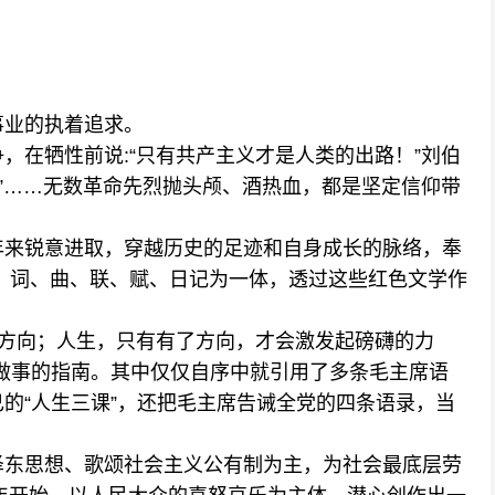
事业的执着追求。
在牺性前说:“只有共产主义才是人类的出路！”刘伯
国”……无数革命先烈抛头颅、酒热血，都是坚定信仰带
来锐意进取，穿越历史的足迹和自身成长的脉络，奉
、词、曲、联、赋、日记为一体，透过这些红色文学作
有方向；人生，只有有了方向，才会激发起磅礴的力
做事的指南。其中仅仅自序中就引用了多条毛主席语
的“人生三课”，还把毛主席告诫全党的四条语录，当
东思想、歌颂社会主义公有制为主，为社会最底层劳