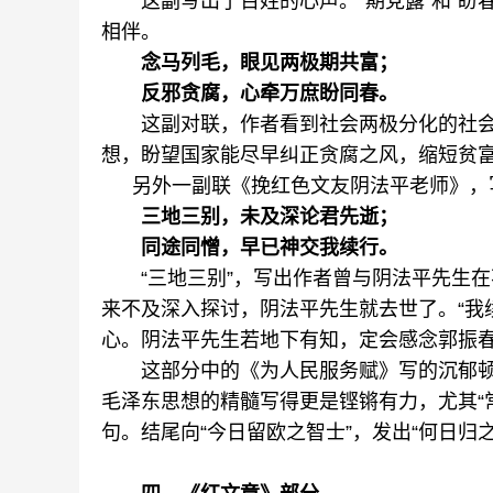
这副写出了百姓的心声。“期党露”和“盼春
相伴。
念马列毛，眼见两极期共富；
反邪贪腐，心牵万庶盼同春。
这副对联，作者看到社会两极分化的社会
想，盼望国家能尽早纠正贪腐之风，缩短贫
另外一副联《挽红色文友阴法平老师》，
三地三别，未及深论君先逝；
同途同憎，早已神交我续行。
“三地三别”，写出作者曾与阴法平先生在不
来不及深入探讨，阴法平先生就去世了。“我
心。阴法平先生若地下有知，定会感念郭振
这部分中的《为人民服务赋》写的沉郁顿挫
毛泽东思想的精髓写得更是铿锵有力，尤其“
句。结尾向“今日留欧之智士”，发出“何日