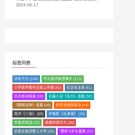
2024-06-17
标签列表
评析方方
(249)
司马南评联想事件
(123)
小学数学教材丑图上热搜
(62)
纪念毛主席
(61)
抗击新冠病毒
(59)
长篇小说《东方》连载
(50)
《朝鲜战争》连载
(48)
批贾浅浅屎尿诗
(44)
批评《八佰》
(35)
评电影《长津湖》
(34)
中美贸易战
(32)
美国封锁华为
(26)
农家女被顶替上大学
(26)
“猥亵”9岁女童案
(25)