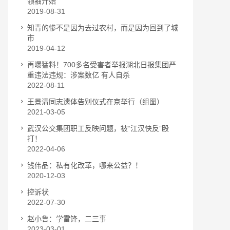
领袖开始
2019-08-31
知青的惨不是因为去过农村，而是因为回到了城
市
2019-04-12
再曝猛料！700多名受害者举报湖北日报集团严
重违法违规：涉案数亿 有人自杀
2022-08-11
王景清同志遗体告别仪式在京举行（组图）
2021-03-05
武汉公交集团职工反映问题，被“江汉快反”殴
打！
2022-04-06
钱伟品：私有化改革，哪来公益？！
2020-12-03
控诉状
2022-07-30
赵小鲁：学雷锋，二三事
2023-03-01