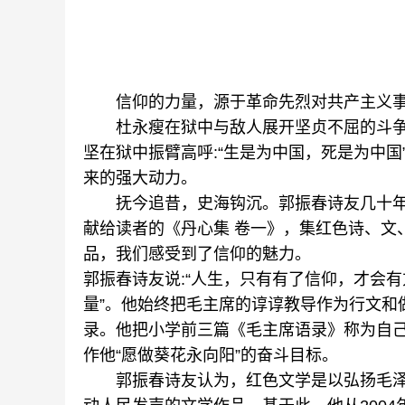
信仰的力量，源于革命先烈对共产主义
杜永瘦在狱中与敌人展开坚贞不屈的斗争，
坚在狱中振臂高呼:“生是为中国，死是为中
来的强大动力。
抚今追昔，史海钩沉。郭振春诗友几十年
献给读者的《丹心集 卷一》，集红色诗、文
品，我们感受到了信仰的魅力。
郭振春诗友说:“人生，只有有了信仰，才会
量”。他始终把毛主席的谆谆教导作为行文和
录。他把小学前三篇《毛主席语录》称为自己
作他“愿做葵花永向阳”的奋斗目标。
郭振春诗友认为，红色文学是以弘扬毛泽