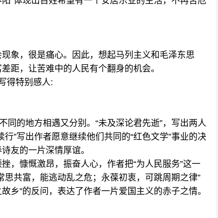
阳”体现出百姓希望有一个安居乐业的生活，不再苦厄
现象，很是痛心。因此，想起马列主义和毛泽东思
富差距，让苦难中的人民有个翻身的机会。
写得特别感人:
同的地方相遇又分别。“未及深论君先逝”，写出两人
续行”写出作者愿意继续他们共同的“红色文学”事业的决
春诗友的一片深情厚谊。
，慷慨激昂，振奋人心，作者把“为人民服务”这一
常思共富，能逃动乱之危；永葆初衷，可跳周期之律”
归之故乡”的反问，表达了作者一片爱国主义的赤子之情。