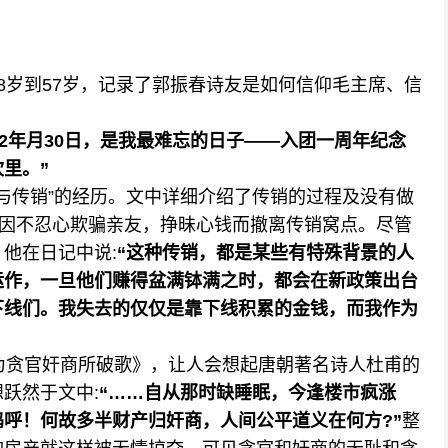
岁到57岁，记录了郭振春诗友是如何信仰毛主席、信
年12年月30日，是我最难忘的日子——入团一周年纪念
里。”
与传销”的经历。文中详细介绍了传销的过程及没有做
。因不忍心欺骗亲友，挣昧心钱而撤离传销窝点。尽管
他在日记中说:
“这种传销，都是某些有特殊背景的人
运作，一旦他们赚得盆满钵满之时，都会在新政策出台
下线们。我失去的仅仅是靠下线积累的金钱，而我作为
贪官奸商所破歌》，让人会想起唐朝著名诗人杜甫的
跃然于文中:
“……自从那时缺睡眠，今逢楼市疯涨
呼！何故多半财产归奸商，人间公平道义在何方?”
整