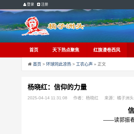
登录
注册
首页
天下热点聚焦
红旗漫卷西风
首页
>
环球同此凉热
>
工农心声
» 正文
杨晓红：信仰的力量
2025-04-14 11:31:08
作者：杨晓红
来源：橘子洲头
——读郭振春