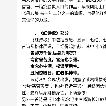
动人民发声的文学作品。基于此，他从200
首首、一篇篇脍炙人口的作品，读来朗朗上口
《丹心集 卷一》二分之一的篇幅，也是他红
其信仰的力量。
一、《红诗歌》部分
《红诗歌》中包括五绝、五律、七绝、七律
首诗都格律严谨，且经得起推敲。其中《五律
省却万千语,纵身为哪宗？
寒窗曾苦度，官运也亨通。
贪念心中满，权谋梦后空。
丑闻惊曝日，赃者惧忡忡。
该诗从社会现状出发，揭露了某君跳楼的真相
也曾“寒窗苦度”，也曾“官运亨通”，最终因
性，最终纵身跳楼身亡，下场悲惨!
另外一首诗是《七律·纪念毛主席畅游长江57