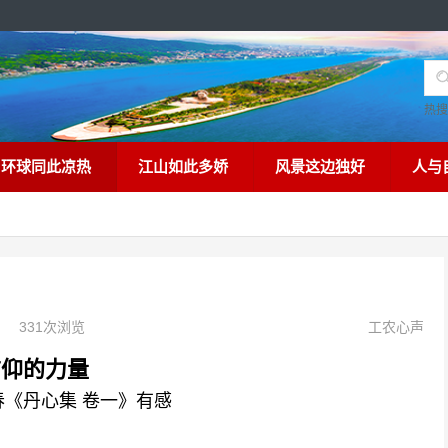
热
环球同此凉热
江山如此多娇
风景这边独好
人与
331次浏览
工农心声
信仰的力量
《丹心集 卷一》有感