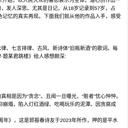
4年开始，以人民大众的喜怒哀乐为主体，潜心创作出一
，发人深思。尤其是日记，从18岁记录到57岁，占
色记忆的真实再现。下面我们就从他的作品入手，感受
、七言排律、古风、新诗体“旧瓶新酒”的歌词。每
·题某君跳楼》给人感想颇深:
是因为“贪念”。丑闻一旦曝光，“赃者”忧心忡忡。
信仰崩塌，陷入灯红酒绿、吃喝玩乐的泥潭。因贪腐成
周年》，这是郭振春诗友于2023年所作，押的是平水