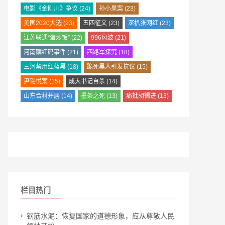
电影《金刚川》争议
(24)
孙小果案
(23)
美国2020大选
(23)
五四征文
(23)
深扒张网红
(23)
江苏联通“蛋炒饭”
(22)
996风波
(21)
河南赋红码事件
(21)
西路军探究
(18)
三河禁用红蓝黑
(18)
跪死黑人引发抗议
(15)
尹锡悦案
(15)
成大书记自杀
(14)
山东合村并居
(14)
墨茶之死
(13)
痛批胡锡进
(13)
栏目热门
钢筋水泥：恢复国家的道德形象，应从尊敬人民