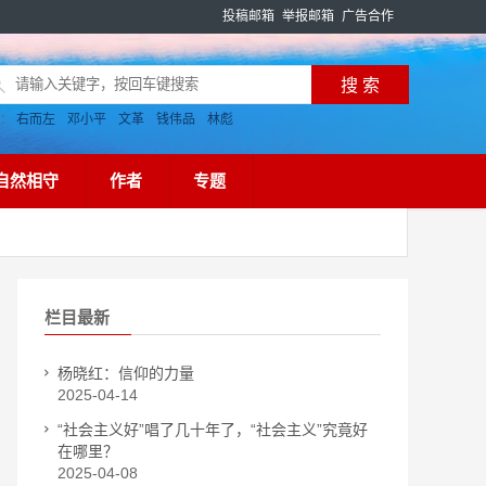
投稿邮箱
举报邮箱
广告合作
搜：
右而左
邓小平
文革
钱伟品
林彪
自然相守
作者
专题
栏目最新
杨晓红：信仰的力量
2025-04-14
“社会主义好”唱了几十年了，“社会主义”究竟好
在哪里？
2025-04-08