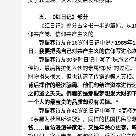
文学救国观。读来很受启发和鼓舞。
五、《红日记》部分
《红日记》部分占全书一半的篇幅，从18
仰共产党、信仰共产主义的。
郭振春诗友在18岁时日记中说:
“1985
日。我要把我自己对共产主义的信仰写进心坎
郭振春诗友30岁时日记中写了“珠海之行
传销，最后将拉他入伙的亲属“策反”的过程
财物损失很大，但也认清了传销的骗人真相。
背后操作的经济骗局。他们勾结洋资本进行
之前逃之夭夭。倒霉的是那些梦想发大财的
一个人的最宝贵的品质却没有丢掉。”
郭振春诗友在42岁的日记中写了《高楼为
《茅屋为秋风所破歌》，同样的忧国忧民思想
钱……信访漫漫举家泪，又是年关心更寒。呜