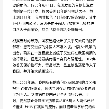
要的角色。1985年6月4日，我国发现的首例艾滋病
病例是一位34岁、旅居美国15年的阿根廷男子。截
止到1988年，我国共报告了19例HIV感染病例，其中
4例为我国公民，病因是由于输入了被HIV污染的进
口八因子而感染，其余15例全部为外籍病例。
根据当时的形势，国家迅速做出了关于艾滋病的防控
部署：患有艾滋病的外国人不准入境。“禁入”政策的
出台，确实在一定程度上减缓了艾滋病在我国初期的
流行爆发。但是艾滋病传播本身具有隐秘性，HIV伴
随着无保护性行为、毒品以及一些血制品还是传入了
我国，并开始大范围流行。
截止2009年底，我国所有的省份以及90.5%的县区都
报告了HIV感染者，预估当时存活的HIV感染者达到
了74万人。艾滋病在我国已经全面流行起来。此
时，仍然禁止外籍HIV携带者/AIDS病人入境也已经
不能阻止HIV在我国的流行。而且随着医学研究的深