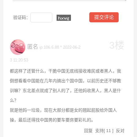
验证码：
3楼
匿名
ip:106.6.88.* 2022-06-2
3 11:20:53
都这样了还管什么，干脆中国无底线接收难民或者黑人，我
倒想看看中国能在几年内搞出个国中国，以前历史还不够教
训嘛？东北差点就成了别人的了，还他妈收黑人，黑人是什
么？
就是他妈一垃圾，现在大部分都是女的翘起屁股给外国人
操，最后还得找中国男的要车要房要彩礼的。
回复
支持
[
11
]
反对