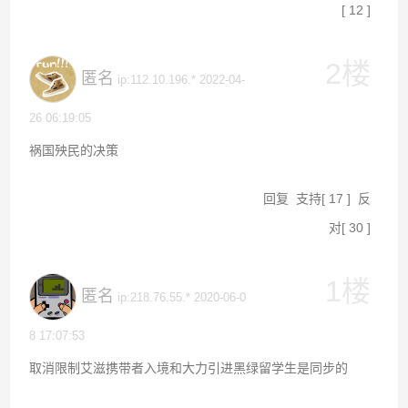
[
12
]
2楼
匿名
ip:112.10.196.* 2022-04-
26 06:19:05
祸国殃民的决策
回复
支持
[
17
]
反
对
[
30
]
1楼
匿名
ip:218.76.55.* 2020-06-0
8 17:07:53
取消限制艾滋携带者入境和大力引进黑绿留学生是同步的