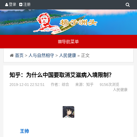
登录
注册
导航菜单
首页
>
人与自然相守
>
人民健康
» 正文
知乎：为什么中国要取消艾滋病入境限制？
2019-12-01 22:52:51
作者：综合
来源：知乎
9156次浏览
人民健康
王帅