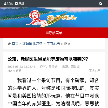
登录
注册
导航菜单
首页
>
环球同此凉热
>
工农心声
» 正文
公知，赤脚医生岂是尔等废物可以嘲笑的？
2025-05-23 23:22:44
作者：周伯通
来源：西岔湖
255次浏览
工农心声
我看过一个采访节目，有个砖家，知名
的医学界的人，号称是和国际接轨的，其实
就是和美国接轨的那玩意，他在节目中嘲讽
中国当年的赤脚医生，为啥嘲讽呢，意思就